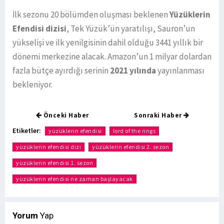
İlk sezonu 20 bölümden oluşması beklenen
Yüzüklerin
Efendisi dizisi
, Tek Yüzük’ün yaratılışı, Sauron’un
yükselişi ve ilk yenilgisinin dahil olduğu 3441 yıllık bir
dönemi merkezine alacak. Amazon’un 1 milyar dolardan
fazla bütçe ayırdığı serinin
2021 yılında
yayınlanması
bekleniyor.
Önceki Haber
Sonraki Haber
Etiketler:
yüzüklerin efendisi
lord of the rings
yüzüklerin efendisi dizi
yüzüklerin efendisi 2. sezon
yüzüklerin efendisi 1. sezon
yüzüklerin efendisi ne zaman başlayacak
Yorum
Yap