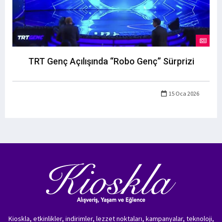
TRT Genç Açılışında “Robo Genç” Sürprizi
15 Oca 2026
Kioskla, etkinlikler, indirimler, lezzet noktaları, kampanyalar, teknoloji,