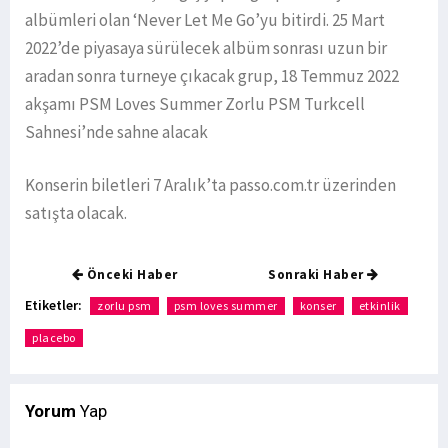
albümleri olan ‘Never Let Me Go’yu bitirdi. 25 Mart
2022’de piyasaya sürülecek albüm sonrası uzun bir
aradan sonra turneye çıkacak grup, 18 Temmuz 2022
akşamı PSM Loves Summer Zorlu PSM Turkcell
Sahnesi’nde sahne alacak
Konserin biletleri 7 Aralık’ta passo.com.tr üzerinden
satışta olacak.
Önceki Haber
Sonraki Haber
Etiketler:
zorlu psm
psm loves summer
konser
etkinlik
placebo
Yorum
Yap