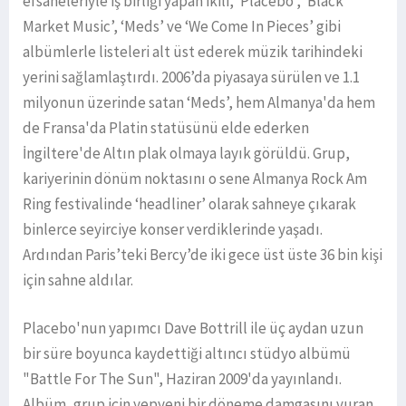
efsaneleriyle iş birliği yapan ikili, ‘Placebo’, ‘Black
Market Music’, ‘Meds’ ve ‘We Come In Pieces’ gibi
albümlerle listeleri alt üst ederek müzik tarihindeki
yerini sağlamlaştırdı. 2006’da piyasaya sürülen ve 1.1
milyonun üzerinde satan ‘Meds’, hem Almanya'da hem
de Fransa'da Platin statüsünü elde ederken
İngiltere'de Altın plak olmaya layık görüldü. Grup,
kariyerinin dönüm noktasını o sene Almanya Rock Am
Ring festivalinde ‘headliner’ olarak sahneye çıkarak
binlerce seyirciye konser verdiklerinde yaşadı.
Ardından Paris’teki Bercy’de iki gece üst üste 36 bin kişi
için sahne aldılar.
Placebo'nun yapımcı Dave Bottrill ile üç aydan uzun
bir süre boyunca kaydettiği altıncı stüdyo albümü
"Battle For The Sun", Haziran 2009'da yayınlandı.
Albüm, grup için yepyeni bir döneme damgasını vuran