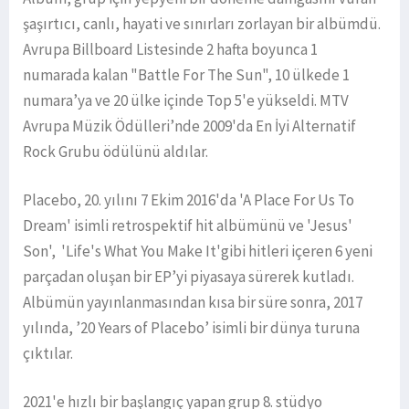
şaşırtıcı, canlı, hayati ve sınırları zorlayan bir albümdü.
Avrupa Billboard Listesinde 2 hafta boyunca 1
numarada kalan "Battle For The Sun", 10 ülkede 1
numara’ya ve 20 ülke içinde Top 5'e yükseldi. MTV
Avrupa Müzik Ödülleri’nde 2009'da En İyi Alternatif
Rock Grubu ödülünü aldılar.
Placebo, 20. yılını 7 Ekim 2016'da 'A Place For Us To
Dream' isimli retrospektif hit albümünü ve 'Jesus'
Son', 'Life's What You Make It'gibi hitleri içeren 6 yeni
parçadan oluşan bir EP’yi piyasaya sürerek kutladı.
Albümün yayınlanmasından kısa bir süre sonra, 2017
yılında, ’20 Years of Placebo’ isimli bir dünya turuna
çıktılar.
2021'e hızlı bir başlangıç yapan grup 8. stüdyo