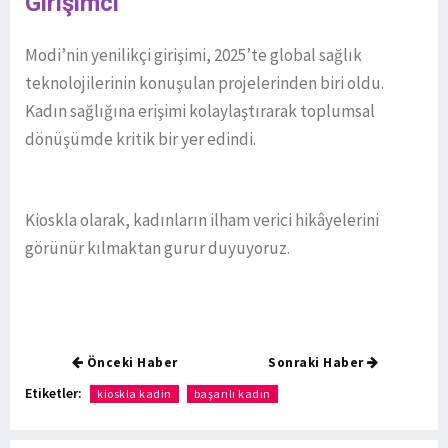
Girişimci
Modi’nin yenilikçi girişimi, 2025’te global sağlık
teknolojilerinin konuşulan projelerinden biri oldu.
Kadın sağlığına erişimi kolaylaştırarak toplumsal
dönüşümde kritik bir yer edindi.
Kioskla olarak, kadınların ilham verici hikâyelerini
görünür kılmaktan gurur duyuyoruz.
Önceki Haber
Sonraki Haber
Etiketler:
kioskla kadin
başarılı kadın