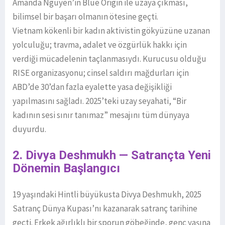
Amanda Nguyen’in Blue Origin ile uzaya çıkması,
bilimsel bir başarı olmanın ötesine geçti.
Vietnam kökenli bir kadın aktivistin gökyüzüne uzanan
yolculuğu; travma, adalet ve özgürlük hakkı için
verdiği mücadelenin taçlanmasıydı. Kurucusu olduğu
RISE organizasyonu; cinsel saldırı mağdurları için
ABD’de 30’dan fazla eyalette yasa değişikliği
yapılmasını sağladı. 2025’teki uzay seyahati, “Bir
kadının sesi sınır tanımaz” mesajını tüm dünyaya
duyurdu.
2. Divya Deshmukh — Satrançta Yeni
Dönemin Başlangıcı
19 yaşındaki Hintli büyükusta Divya Deshmukh, 2025
Satranç Dünya Kupası’nı kazanarak satranç tarihine
geçti. Erkek ağırlıklı bir sporun göbeğinde, genç yaşına