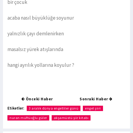
bir çocuk
acaba nasıl büyüklüğe soyunur
yalnızlık çayı demlenirken
masalsız yürek atışlarında
hangi ayrılık yollarına koyulur ?
Önceki Haber
Sonraki Haber
Etiketler:
3 aralık dünya engelliler günü
engel şiiri
nuran müftüoğlu güler
akşamüstü şiir kitabı