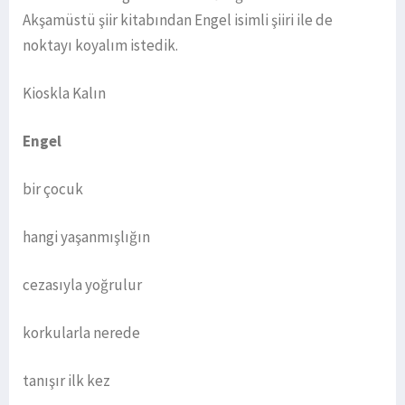
Akşamüstü şiir kitabından Engel isimli şiiri ile de
noktayı koyalım istedik.
Kioskla Kalın
Engel
bir çocuk
hangi yaşanmışlığın
cezasıyla yoğrulur
korkularla nerede
tanışır ilk kez