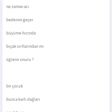
ne zaman acı
bedenini geçer
büyüme hızında
bıçak sırtlarından mı
öğrenir onuru ?
bir çocuk
bunca karlı dağları