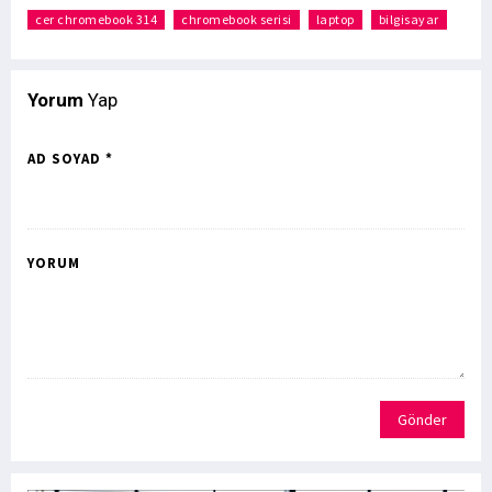
cer chromebook 314
chromebook serisi
laptop
bilgisayar
Yorum
Yap
AD SOYAD *
YORUM
Gönder