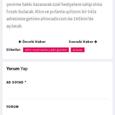
çevirme hakkı kazanarak özel hediyelere sahip olma
fırsatı bulacak. Altın ve pırlanta ışıltısını bir tıkla
adresinize getiren altincadir.com ise 14 Ekim’de
açılacak.
Önceki Haber
Sonraki Haber
Etiketler:
altın ve pırlanta çadır günleri
atasay
Yorum
Yap
AD SOYAD *
YORUM