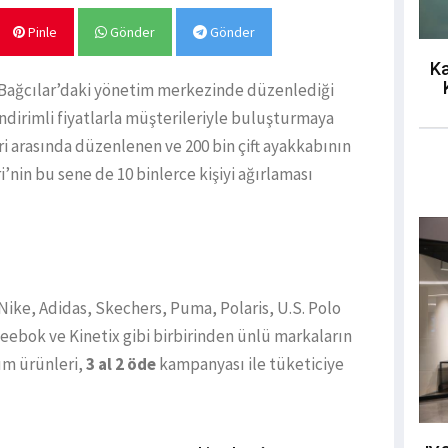
Pinle
Gönder
Gönder
Ka
l Bağcılar’daki yönetim merkezinde düzenlediği
indirimli fiyatlarla müşterileriyle buluşturmaya
ri arasında düzenlenen ve 200 bin çift ayakkabının
i’nin bu sene de 10 binlerce kişiyi ağırlaması
ike, Adidas, Skechers, Puma, Polaris, U.S. Polo
eebok ve Kinetix gibi birbirinden ünlü markaların
üm ürünleri,
3 al 2 öde
kampanyası ile tüketiciye