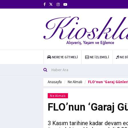
NEREYE GITMELI
NE İZLEMELI
NE D
Anasayfa
Ne Almalı
FLO’nun ‘Garaj Günleri
Ne Almalı
FLO’nun ‘Garaj Gü
3 Kasım tarihine kadar devam ed