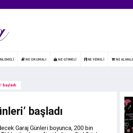
INLEMELI
NE OKUMALI
NE GIYMELI
NE YEMELI
NE ALMAL
’ başladı
nleri’ başladı
ecek Garaj Günleri boyunca, 200 bin