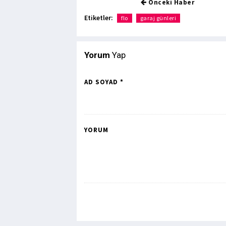
Önceki Haber
Etiketler:
flo
garaj günleri
Yorum
Yap
AD SOYAD *
YORUM