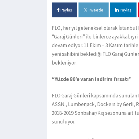
Paylaş
Tweetle
Paylaş
FLO, her yıl geleneksel olarak İstanbu
“Garaj Günleri” ile binlerce ayakkabıyı 
devam ediyor. 11 Ekim – 3 Kasım tarihle
yeni sahibini beklediği FLO Garaj Günler
bekleniyor.
“Yüzde 80’e varan indirim fırsatı”
FLO Garaj Günleri kapsamında sunulan N
ASSN., Lumberjack, Dockers by Gerli, R
2018-2019 Sonbahar/Kış sezonuna ait t
sunuluyor.