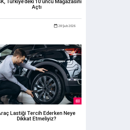
K, Türkiye’deki 10’uncu Mağazasını
Açtı
28 Şub 2026
Araç Lastiği Tercih Ederken Neye
Dikkat Etmeliyiz?