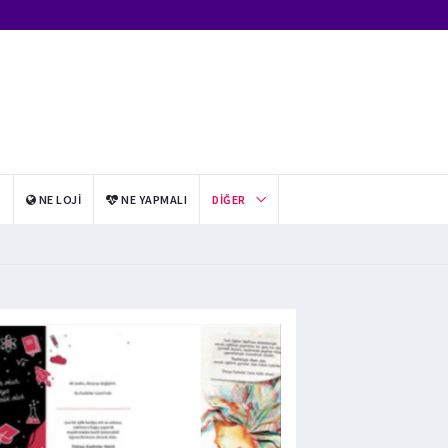
I
NE LOJI
NE YAPMALI
DIĞER