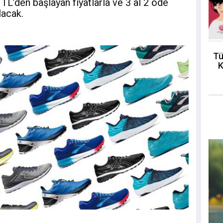
TL’den başlayan fiyatlarla ve 3 al 2 öde
lacak.
Tü
K