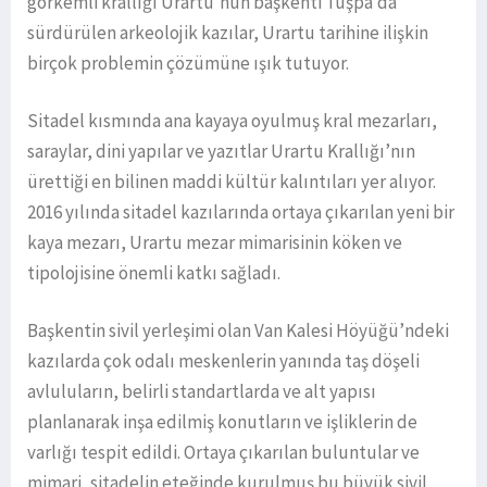
görkemli krallığı Urartu’nun başkenti Tuşpa’da
sürdürülen arkeolojik kazılar, Urartu tarihine ilişkin
birçok problemin çözümüne ışık tutuyor.
Sitadel kısmında ana kayaya oyulmuş kral mezarları,
saraylar, dini yapılar ve yazıtlar Urartu Krallığı’nın
ürettiği en bilinen maddi kültür kalıntıları yer alıyor.
2016 yılında sitadel kazılarında ortaya çıkarılan yeni bir
kaya mezarı, Urartu mezar mimarisinin köken ve
tipolojisine önemli katkı sağladı.
Başkentin sivil yerleşimi olan Van Kalesi Höyüğü’ndeki
kazılarda çok odalı meskenlerin yanında taş döşeli
avluluların, belirli standartlarda ve alt yapısı
planlanarak inşa edilmiş konutların ve işliklerin de
varlığı tespit edildi. Ortaya çıkarılan buluntular ve
mimari, sitadelin eteğinde kurulmuş bu büyük sivil