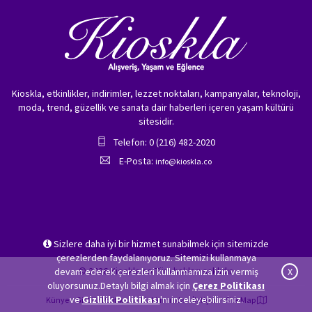
Kioskla, etkinlikler, indirimler, lezzet noktaları, kampanyalar, teknoloji,
moda, trend, güzellik ve sanata dair haberleri içeren yaşam kültürü
sitesidir.
Telefon: 0 (216) 482-2020
E-Posta:
info@kioskla.co
Sizlere daha iyi bir hizmet sunabilmek için sitemizde
çerezlerden faydalanıyoruz. Sitemizi kullanmaya
© 2026 Kioskla.co Tüm hakları saklıdır.
devam ederek çerezleri kullanmamıza izin vermiş
X
oluyorsunuz.Detaylı bilgi almak için
Çerez Politikası
ve
Gizlilik Politikası
'nı inceleyebilirsiniz.
Künye
Gizlilik Politikası
Hakkımızda
İletişim
Site Map