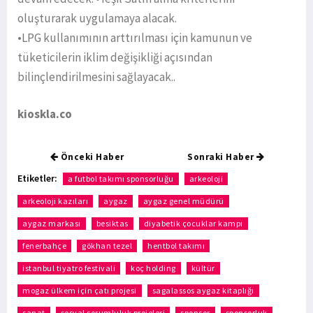
oluşturarak uygulamaya alacak.
•LPG kullanımının arttırılması için kamunun ve
tüketicilerin iklim değişikliği açısından
bilinçlendirilmesini sağlayacak..
kioskla.co
Önceki Haber
Sonraki Haber
Etiketler:
a futbol takımı sponsorluğu
arkeoloji
arkeoloji kazıları
aygaz
aygaz genel müdürü
aygaz markası
besiktas
diyabetik çocuklar kampı
fenerbahçe
gökhan tezel
hentbol takımı
istanbul tiyatro festivali
koç holding
kültür
mogaz ülkem için çatı projesi
sagalassos aygaz kitaplığı
sanat
sosyal sorumluluk projeleri
sponsor
sponsorluk