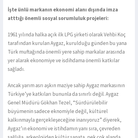
İşte ünlü markanın ekonomi alanı dışında imza
atttığı önemli sosyal sorumluluk projeleri:
1961 yılında halka açık ilk LPG şirketi olarak Vehbi Koç
tarafından kurulan Aygaz, kurulduğu günden bu yana
Türk muftağında önemli yere sahip markalar arasında
yer alarak ekonomiye ve isdihdama önemli katkılar
sağladı.
Ancak yarım asrı aşkın maziye sahip Aygaz markasının
Türkiye’ye katkıları bununla da sınırlı değil. Aygaz
Genel Müdürü Gökhan Tezel, “Sürdürülebilir
büyümenin sadece eknomiyle değil, kültürel
kalkınmayla gerçekleşeceğine inanıyoruz” diyerek,
Aygaz’ın ekonomi ve istihdamın yanı sıra, çevreden
sağlığa, arkeolojiden kültür sanata, pek çok alanda