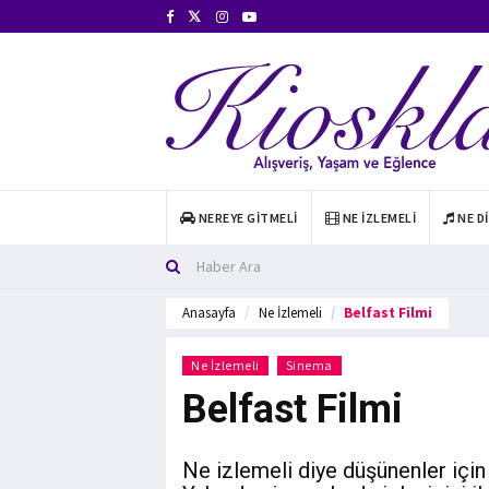
NEREYE GITMELI
NE İZLEMELI
NE D
Anasayfa
Ne İzlemeli
Belfast Filmi
Ne İzlemeli
Sinema
Belfast Filmi
Ne izlemeli diye düşünenler için 