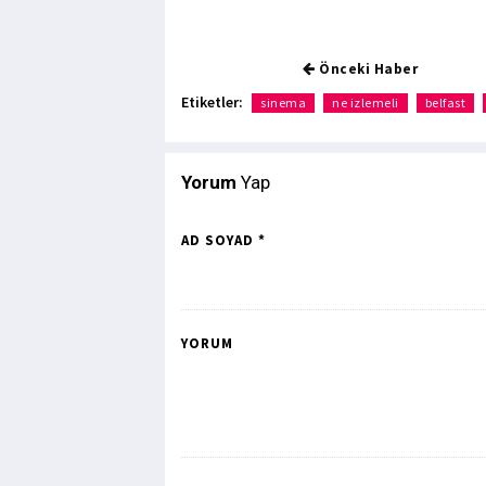
Önceki Haber
Etiketler:
sinema
ne izlemeli
belfast
Yorum
Yap
AD SOYAD *
YORUM