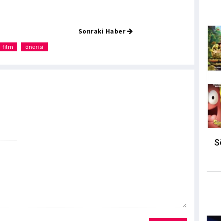
Sonraki Haber
film
önerisi
S