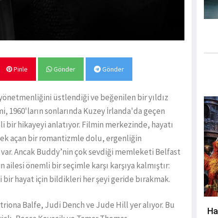
Pinle
Gönder
Gönder
netmenliğini üstlendiği ve beğenilen bir yıldız
mi, 1960'ların sonlarında Kuzey İrlanda'da geçen
i bir hikayeyi anlatıyor. Filmin merkezinde, hayatı
içek açan bir romantizmle dolu, ergenliğin
 var. Ancak Buddy’nin çok sevdiği memleketi Belfast
ailesi önemli bir seçimle karşı karşıya kalmıştır:
r hayat için bildikleri her şeyi geride bırakmak.
iona Balfe, Judi Dench ve Jude Hill yer alıyor. Bu
Ha