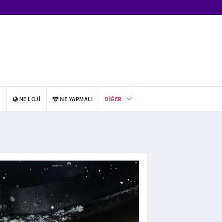
I
NE LOJI
NE YAPMALI
DIĞER