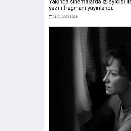
Yakında sinemalarda izleyicisi il
yazılı fragmanı yayınlandı.
01-01-2022 19:28