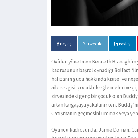
Paylaş
Tweetle
Paylaş
Övülen yönetmen Kenneth Branagh'ın yö
kadrosunun başrol oynadığı Belfast fil
hafızanın gücü hakkında kişisel ve neşel
aile sevgisi, çocukluk eğlenceleri ve ç
zirvesindeki genç bir çocuk olan Buddy
artan kargaşaya yakalanırken, Buddy’nin 
Çatışmanın geçmesini ummak veya yeni bi
Oyuncu kadrosunda, Jamie Dornan, Caitr