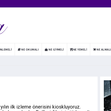
INLEMELI
NE OKUMALI
NE GIYMELI
NE YEMELI
NE ALMAL
yılın ilk izleme önerisini kioskluyoruz.