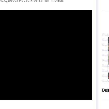
rwick, Becca Kovacik ve Tamar Thomas.
Dıs