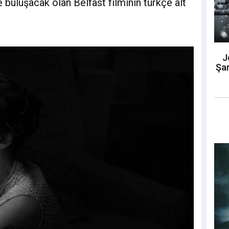
e buluşacak olan Belfast filminin türkçe alt
J
Şar