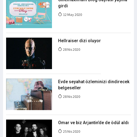
girdi
12 May 2020
Hellraiser dizi oluyor
28 Nis 2020
Evde seyahat özleminizi dindirecek
belgeseller
28 Nis 2020
Omar ve biz Arjantin’de de ödül aldı
25 Nis 2020