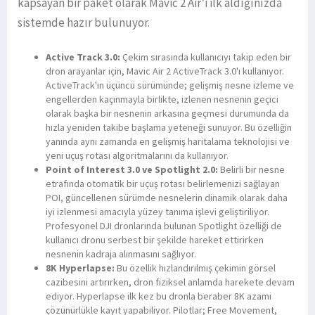
kapsayan bir paket olarak Mavic 2 Air’i ilk aldığınızda
sistemde hazır bulunuyor.
Active Track 3.0:
Çekim sırasında kullanıcıyı takip eden bir
dron arayanlar için, Mavic Air 2 ActiveTrack 3.0'ı kullanıyor.
ActiveTrack'ın üçüncü sürümünde; gelişmiş nesne izleme ve
engellerden kaçınmayla birlikte, izlenen nesnenin geçici
olarak başka bir nesnenin arkasına geçmesi durumunda da
hızla yeniden takibe başlama yeteneği sunuyor. Bu özelliğin
yanında aynı zamanda en gelişmiş haritalama teknolojisi ve
yeni uçuş rotası algoritmalarını da kullanıyor.
Point of Interest 3.0 ve Spotlight 2.0:
Belirli bir nesne
etrafında otomatik bir uçuş rotası belirlemenizi sağlayan
POI, güncellenen sürümde nesnelerin dinamik olarak daha
iyi izlenmesi amacıyla yüzey tanıma işlevi geliştiriliyor.
Profesyonel DJI dronlarında bulunan Spotlight özelliği de
kullanıcı dronu serbest bir şekilde hareket ettirirken
nesnenin kadraja alınmasını sağlıyor.
8K Hyperlapse:
Bu özellik hızlandırılmış çekimin görsel
cazibesini artırırken, dron fiziksel anlamda harekete devam
ediyor. Hyperlapse ilk kez bu dronla beraber 8K
azami
çözünürlükle kayıt yapabiliyor. Pilotlar; Free Movement,