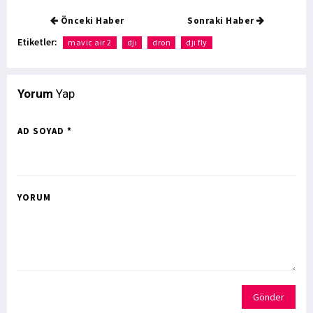
Önceki Haber
Sonraki Haber
Etiketler:
mavic air 2
djı
dron
djı fly
Yorum
Yap
AD SOYAD *
YORUM
Gönder