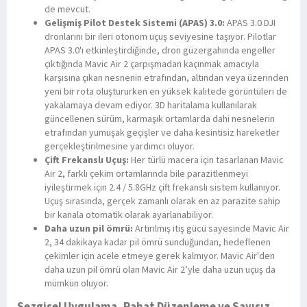
de mevcut.
Gelişmiş Pilot Destek Sistemi (APAS) 3.0:
APAS 3.0 DJI
dronlarını bir ileri otonom uçuş seviyesine taşıyor. Pilotlar
APAS 3.0'ı etkinleştirdiğinde, dron güzergahında engeller
çıktığında Mavic Air 2 çarpışmadan kaçınmak amacıyla
karşısına çıkan nesnenin etrafından, altından veya üzerinden
yeni bir rota oluştururken en yüksek kalitede görüntüleri de
yakalamaya devam ediyor. 3D haritalama kullanılarak
güncellenen sürüm, karmaşık ortamlarda dahi nesnelerin
etrafından yumuşak geçişler ve daha kesintisiz hareketler
gerçekleştirilmesine yardımcı oluyor.
Çift Frekanslı Uçuş:
Her türlü macera için tasarlanan Mavic
Air 2, farklı çekim ortamlarında bile parazitlenmeyi
iyileştirmek için 2.4 / 5.8GHz çift frekanslı sistem kullanıyor.
Uçuş sırasında, gerçek zamanlı olarak en az parazite sahip
bir kanala otomatik olarak ayarlanabiliyor.
Daha uzun pil ömrü:
Artırılmış itiş gücü sayesinde Mavic Air
2, 34 dakikaya kadar pil ömrü sunduğundan, hedeflenen
çekimler için acele etmeye gerek kalmıyor. Mavic Air'den
daha uzun pil ömrü olan Mavic Air 2’yle daha uzun uçuş da
mümkün oluyor.
Sezgisel Uygulama, Rahat Düzenleme ve Sayısız