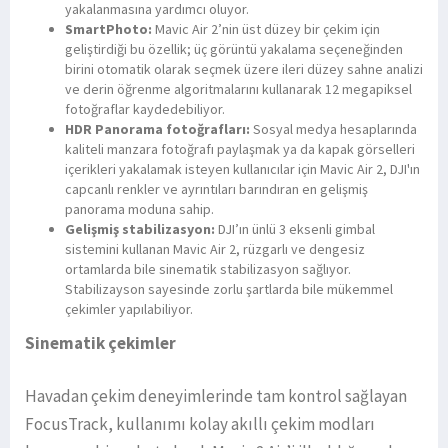
yakalanmasına yardımcı oluyor.
SmartPhoto:
Mavic Air 2’nin üst düzey bir çekim için
geliştirdiği bu özellik; üç görüntü yakalama seçeneğinden
birini otomatik olarak seçmek üzere ileri düzey sahne analizi
ve derin öğrenme algoritmalarını kullanarak 12 megapiksel
fotoğraflar kaydedebiliyor.
HDR Panorama fotoğrafları:
Sosyal medya hesaplarında
kaliteli manzara fotoğrafı paylaşmak ya da kapak görselleri
içerikleri yakalamak isteyen kullanıcılar için Mavic Air 2, DJI'ın
capcanlı renkler ve ayrıntıları barındıran en gelişmiş
panorama moduna sahip.
Gelişmiş stabilizasyon:
DJI’ın ünlü 3 eksenli gimbal
sistemini kullanan Mavic Air 2, rüzgarlı ve dengesiz
ortamlarda bile sinematik stabilizasyon sağlıyor.
Stabilizayson sayesinde zorlu şartlarda bile mükemmel
çekimler yapılabiliyor.
Sinematik çekimler
Havadan çekim deneyimlerinde tam kontrol sağlayan
FocusTrack, kullanımı kolay akıllı çekim modları