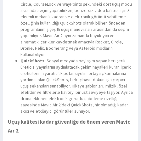
Circle, CourseLock ve WayPoints şeklindeki dört uçuş modu
arasında seçim yapabilirken, benzersiz video kalitesi için 3
eksenli mekanik kadran ve elektronik görüntü sabitleme
özelliğinin kullanıldığı QuickShots olarak bilinen önceden
programlanmış çeşitli uçuş manevraları arasından da seçim
yapabiliyor. Mavic Air 2 aynı zamanda büyüleyici ve
sinematik içerikler kaydetmek amacıyla Rocket, Circle,
Dronie, Helix, Boomerang veya Asteroid modlarını
kullanabiliyor.
QuickShots:
Sosyal medyada paylaşım yapan her içerik
üreticisi yayınlarını aydınlatacak çekim hayalleri kurar. İçerik
üreticilerinin yaratıcılık potansiyelini ortaya çıkarmalarına
yardımcı olan QuickShots, birkaç basit dokunuşla çarpıcı
uçuş sekansları sunabiliyor. Hikaye şablonları, müzik, özel
efektler ve filtrelerle kaliteyi bir üst seviyeye taşıyor. Ayrıca
drona eklenen elektronik görüntü sabitleme özelliği
sayesinde Mavic Air 2'deki QuickShots, hiç olmadığı kadar
akıcı ve etkileyici görüntüler sunuyor.
Uçuş kalitesi kadar güvenliğe de önem veren Mavic
Air 2