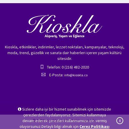
Kioskla, etkinlikler, indirimler, lezzet noktaları, kampanyalar, teknoloji,
moda, trend, güzellik ve sanata dair haberleri içeren yaşam kültürü
sitesidir.
Telefon: 0 (216) 482-2020
E-Posta:
info@kioskla.co
Sizlere daha iyi bir hizmet sunabilmek için sitemizde
çerezlerden faydalanıyoruz. Sitemizi kullanmaya
© 2026 Kioskla.co Tüm hakları saklıdır.
devam ederek çerezleri kullanmamıza izin vermiş
X
oluyorsunuz.Detaylı bilgi almak için
Çerez Politikası