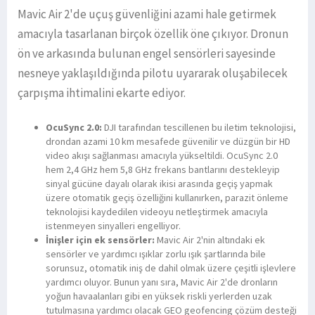
Mavic Air 2'de uçuş güvenliğini azami hale getirmek
amacıyla tasarlanan birçok özellik öne çıkıyor. Dronun
ön ve arkasında bulunan engel sensörleri sayesinde
nesneye yaklaşıldığında pilotu uyararak oluşabilecek
çarpışma ihtimalini ekarte ediyor.
OcuSync 2.0:
DJI tarafından tescillenen bu iletim teknolojisi,
drondan azami 10 km mesafede güvenilir ve düzgün bir HD
video akışı sağlanması amacıyla yükseltildi. OcuSync 2.0
hem 2,4 GHz hem 5,8 GHz frekans bantlarını destekleyip
sinyal gücüne dayalı olarak ikisi arasında geçiş yapmak
üzere otomatik geçiş özelliğini kullanırken, parazit önleme
teknolojisi kaydedilen videoyu netleştirmek amacıyla
istenmeyen sinyalleri engelliyor.
İnişler için ek sensörler:
Mavic Air 2'nin altındaki ek
sensörler ve yardımcı ışıklar zorlu ışık şartlarında bile
sorunsuz, otomatik iniş de dahil olmak üzere çeşitli işlevlere
yardımcı oluyor. Bunun yanı sıra, Mavic Air 2'de dronların
yoğun havaalanları gibi en yüksek riskli yerlerden uzak
tutulmasına yardımcı olacak GEO geofencing çözüm desteği