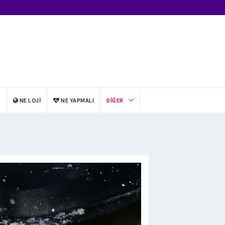
I
NE LOJI
NE YAPMALI
DIĞER