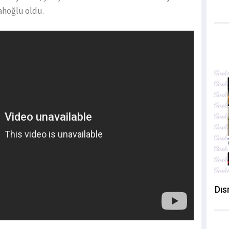
tahoğlu oldu.
Dıs