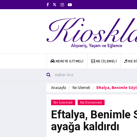
NEREYE GITMELI
NE İZLEMELI
NE D
Anasayfa
Ne İzlemeli
Eftalya, Benimle Söyl
Ne İzlemeli
Ne Dinlemeli
Eftalya, Benimle 
ayağa kaldırdı