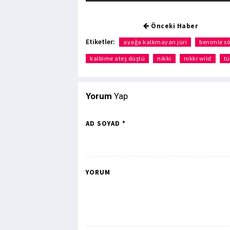
Önceki Haber
Etiketler:
ayağa kalkmayan jüri
benimle sö
kalbime ateş düştü
nikki
nikki wild
tü
Yorum
Yap
AD SOYAD *
YORUM