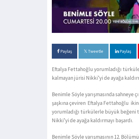
Paylaş
Tweetle
Paylaş
Eftalya Fettahoğlu yorumladığı türkül
kalmayan jürisi Nikki’yi de ayağa kaldır
Benimle Söyle yarışmasında sahneye çıktı
şaşkına çeviren Eftalya Fettahoğlu ikinci
yorumladığı türkülerle büyük beğeni t
Nikki’yi de ayağa kaldırmayı başardı.
Benimle Söyle yarışmasının 12. Bölümün