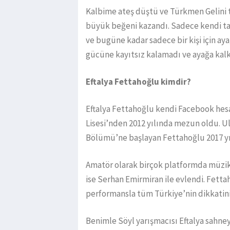
Kalbime ateş düştü ve Türkmen Gelini t
büyük beğeni kazandı. Sadece kendi tar
ve bugüne kadar sadece bir kişi için ay
gücüne kayıtsız kalamadı ve ayağa kalka
Eftalya Fettahoğlu kimdir?
Eftalya Fettahoğlu kendi Facebook hesa
Lisesi’nden 2012 yılında mezun oldu. Ul
Bölümü’ne başlayan Fettahoğlu 2017 y
Amatör olarak birçok platformda müzik
ise Serhan Emirmiran ile evlendi. Fett
performansla tüm Türkiye’nin dikkatini
Benimle Söyl yarışmacısı Eftalya sahney