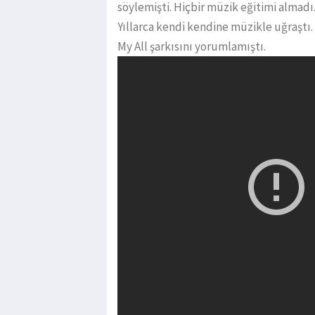
söylemişti. Hiçbir müzik eğitimi almadı.
Yıllarca kendi kendine müzikle uğraştı
My All şarkısını yorumlamıştı.