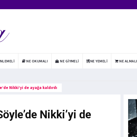
INLEMELI
NE OKUMALI
NE GIYMELI
NE YEMELI
NE ALMAL
e’de Nikki’yi de ayağa kaldırdı
Söyle’de Nikki’yi de