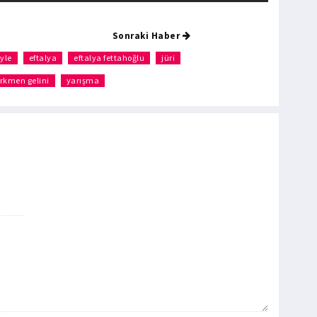
Sonraki Haber
yle
eftalya
eftalya fettahoğlu
jüri
rkmen gelini
yarışma