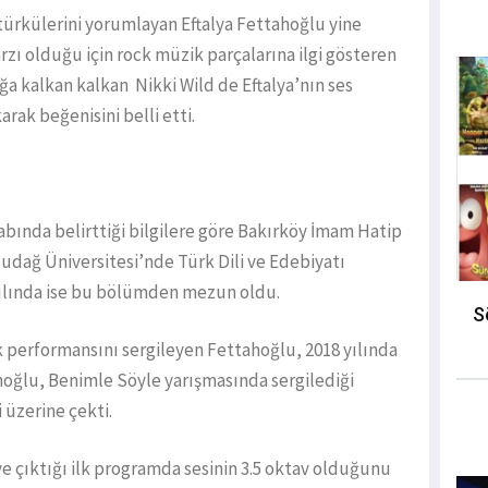
ürkülerini yorumlayan Eftalya Fettahoğlu yine
zı olduğu için rock müzik parçalarına ilgi gösteren
ağa kalkan kalkan Nikki Wild de Eftalya’nın ses
rak beğenisini belli etti.
bında belirttiği bilgilere göre Bakırköy İmam Hatip
udağ Üniversitesi’nde Türk Dili ve Edebiyatı
ılında ise bu bölümden mezun oldu.
S
 performansını sergileyen Fettahoğlu, 2018 yılında
ahoğlu, Benimle Söyle yarışmasında sergilediği
 üzerine çekti.
e çıktığı ilk programda sesinin 3.5 oktav olduğunu