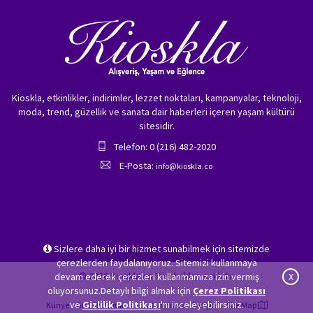
Kioskla, etkinlikler, indirimler, lezzet noktaları, kampanyalar, teknoloji,
moda, trend, güzellik ve sanata dair haberleri içeren yaşam kültürü
sitesidir.
Telefon: 0 (216) 482-2020
E-Posta:
info@kioskla.co
Sizlere daha iyi bir hizmet sunabilmek için sitemizde
çerezlerden faydalanıyoruz. Sitemizi kullanmaya
© 2026 Kioskla.co Tüm hakları saklıdır.
devam ederek çerezleri kullanmamıza izin vermiş
X
oluyorsunuz.Detaylı bilgi almak için
Çerez Politikası
ve
Gizlilik Politikası
'nı inceleyebilirsiniz.
Künye
Gizlilik Politikası
Hakkımızda
İletişim
Site Map