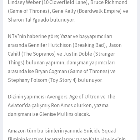
Lindsey Weber (10 Cloverfield Lane), Bruce Richmond
(Game of Thrones), Gene Kelly (Boardwalk Empire) ve
Sharon Tal Yguado bulunuyor.
NTV’nin haberine göre; Yazar ve başyapımcıları
arasında Gennifer Hutchison (Breaking Bad), Jason
Cahill (The Sopranos) ve Justin Doble (Stranger
Things) bulunan yapımın, danışman yapımcıları
arasında ise Bryan Cogman (Game of Thrones) ve
Stephany Folsom (Toy Story 4) bulunuyor.
Dizinin yapımcısı Avengers: Age of Ultron ve The
Aviator’da çalışmış Ron Ames olurken, yazma
danışmanı ise Glenise Mullins olacak.
Amazon tüm bu isimlerin yanında Suicide Squad
filminin kostüm tasarımlarını yapan Kate Hawley’nin