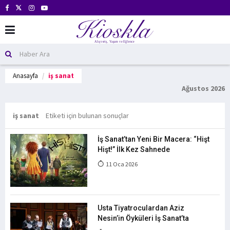
Anasayfa
iş sanat
Ağustos 2026
iş sanat
Etiketi için bulunan sonuçlar
İş Sanat’tan Yeni Bir Macera: “Hişt
Hişt!” İlk Kez Sahnede
11 Oca 2026
Usta Tiyatroculardan Aziz
Nesin’in Öyküleri İş Sanat’ta