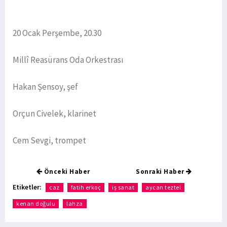
20 Ocak Perşembe, 20.30
Millî Reasürans Oda Orkestrası
Hakan Şensoy, şef
Orçun Civelek, klarinet
Cem Sevgi, trompet
Önceki Haber
Sonraki Haber
Etiketler:
caz
fatih erkoç
iş sanat
aycan teztel
kenan doğulu
lahza