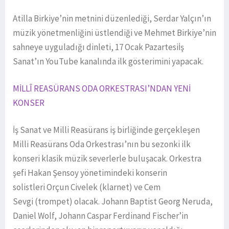
Atilla Birkiye’nin metnini düzenlediği, Serdar Yalçın’ın
müzik yönetmenliğini üstlendiği ve Mehmet Birkiye’nin
sahneye uyguladığı dinleti, 17 Ocak Pazartesiİş
Sanat’ın YouTube kanalında ilk gösterimini yapacak.
MİLLÎ REASÜRANS ODA ORKESTRASI’NDAN YENİ
KONSER
İş Sanat ve Milli Reasürans iş birliğinde gerçekleşen
Milli Reasürans Oda Orkestrası’nın bu sezonki ilk
konseri klasik müzik severlerle buluşacak. Orkestra
şefi Hakan Şensoy yönetimindeki konserin
solistleri Orçun Civelek (klarnet) ve Cem
Sevgi (trompet) olacak. Johann Baptist Georg Neruda,
Daniel Wolf, Johann Caspar Ferdinand Fischer’in