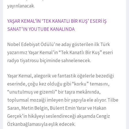
yayınlanacak.
YAŞAR KEMAL’İN ‘TEK KANATLI BİR KUŞ’ ESERİ İŞ
SANAT’IN YOUTUBE KANALINDA
Nobel Edebiyat Ödülü'ne aday gösterilen ilk Türk
yazarımız Yaşar Kemal’in “Tek Kanatlı Bir Kuş” eseri
radyo tiyatrosu biçiminde sahnelenecek.
Yaşar Kemal, alegorik ve fantastik öğelerle bezediği
eserinde, çoğu kez olduğu gibi “korku” temasını,
“unutulmuş ve gizemli” bir taşra mekânında,
toplumsal mozaiği imleyen bir yapıyla ele alıyor. Tilbe
Saran, Metin Belgin, Bülent Emin Yarar ve Hakan
Gerçek’in hikâyeyi seslendireceği akşamda Cengiz
Özkanbağlamasıyla eşlik edecek.