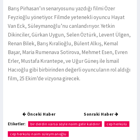
Barış Pirhasan’ın senaryosunu yazdığı filmi Özer
Feyzioğlu yönetiyor. Filmde yetenekli oyuncu Hayat
Van Eck, Süleymanoğlu’nu canlandırıyor. Yetkin
Dikinciler, Gürkan Uygun, Selen Öztürk, Levent Ülgen,
Renan Bilek, Barış Kıralioğlu, Bülent Alkış, Kemal
Başar, Maria Rumenava Sotirova, Mehmet Esen, Evren
Erler, Mustafa Kırantepe, ve Uğur Güneş ile İsmail
Hacıoğlu gibi birbirinden değerli oyuncuların rol aldığı
film, 25 Ekim’de vizyona girecek.
Önceki Haber
Sonraki Haber
Etiketler:
bir derdin varsa söyle naim gelir kaldırır
cep herkülü
cep herkülü naim süleymanoğlu