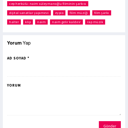
cep herkülü: naim süleymanoğlu filminin şarkısı
dijital sanatlar yapımevi
eypio
film müziği
film şarkı
halter
klip
naim
naim gelir kaldırır
rap müzik
Yorum
Yap
AD SOYAD *
YORUM
Gönder