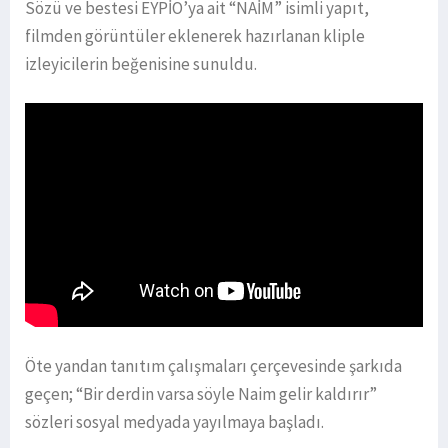
Sözü ve bestesi EYPİO’ya ait “NAİM” isimli yapıt,
filmden görüntüler eklenerek hazırlanan kliple
izleyicilerin beğenisine sunuldu.
Öte yandan tanıtım çalışmaları çerçevesinde şarkıda
geçen; “Bir derdin varsa söyle Naim gelir kaldırır”
sözleri sosyal medyada yayılmaya başladı.