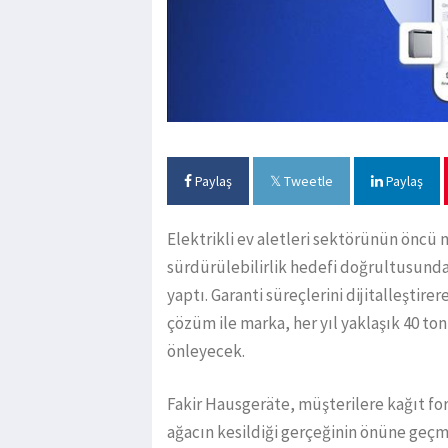
Paylaş
Tweetle
Paylaş
Elektrikli ev aletleri sektörünün öncü
sürdürülebilirlik hedefi doğrultusunda
yaptı. Garanti süreçlerini dijitalleşti
çözüm ile marka, her yıl yaklaşık 40 to
önleyecek.
Fakir Hausgeräte, müşterilere kağıt for
ağacın kesildiği gerçeğinin önüne geçme