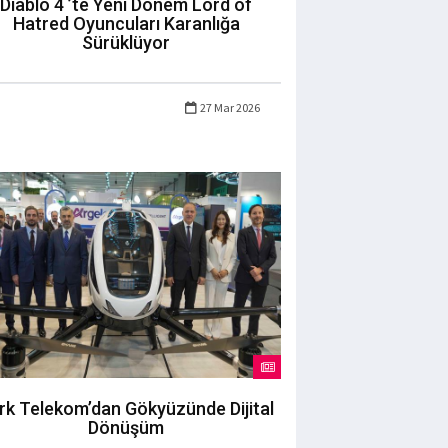
Diablo 4 ’te Yeni Dönem Lord of
Hatred Oyuncuları Karanlığa
Sürüklüyor
27 Mar 2026
rk Telekom’dan Gökyüzünde Dijital
Dönüşüm