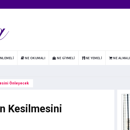
INLEMELI
NE OKUMALI
NE GIYMELI
NE YEMELI
NE ALMAL
mesini Önleyecek
n Kesilmesini