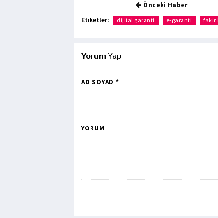
Önceki Haber
Etiketler:
dijital garanti
e-garanti
fakir
Yorum
Yap
AD SOYAD *
YORUM