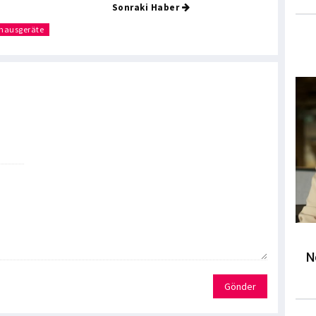
Sonraki Haber
 hausgeräte
N
Gönder