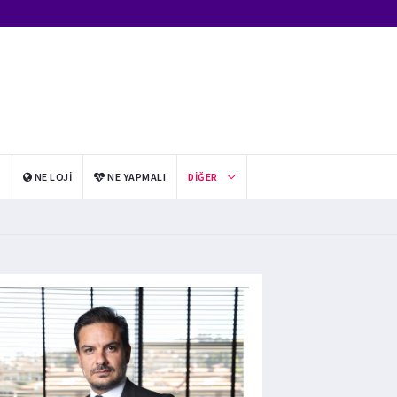
I
NE LOJI
NE YAPMALI
DIĞER