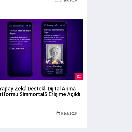
17 Şub 2026
Yapay Zekâ Destekli Dijital Anma
atformu SimmortalS Erişime Açıldı
9 Şub 2026