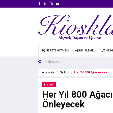
NEREYE GITMELI
NE İZLEMELI
NE D
Anasayfa
Ne Loji
Her Yıl 800 Ağacın Kesil
Ne Loji
Her Yıl 800 Ağacı
Önleyecek