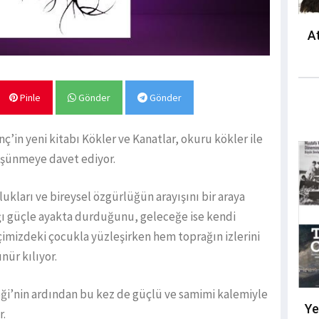
At
Pinle
Gönder
Gönder
nç’in yeni kitabı Kökler ve Kanatlar, okuru kökler ile
üşünmeye davet ediyor.
lukları ve bireysel özgürlüğün arayışını bir araya
ığı güçle ayakta durduğunu, geleceğe ise kendi
içimizdeki çocukla yüzleşirken hem toprağın izlerini
ür kılıyor.
çeği’nin ardından bu kez de güçlü ve samimi kalemiyle
Ye
r.