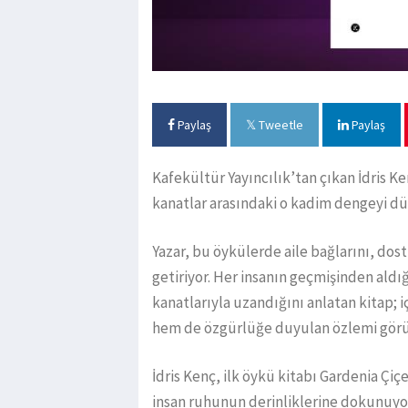
Paylaş
Tweetle
Paylaş
Kafekültür Yayıncılık’tan çıkan İdris Ke
kanatlar arasındaki o kadim dengeyi d
Yazar, bu öykülerde aile bağlarını, dost
getiriyor. Her insanın geçmişinden ald
kanatlarıyla uzandığını anlatan kitap; 
hem de özgürlüğe duyulan özlemi görün
İdris Kenç, ilk öykü kitabı Gardenia Çi
insan ruhunun derinliklerine dokunuyo