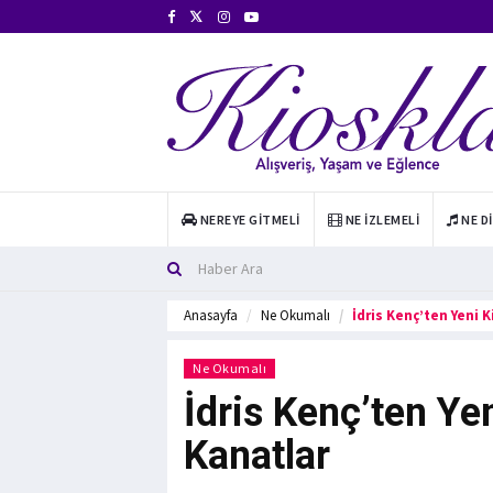
NEREYE GITMELI
NE İZLEMELI
NE D
Anasayfa
Ne Okumalı
İdris Kenç’ten Yeni 
Ne Okumalı
İdris Kenç’ten Yen
Kanatlar