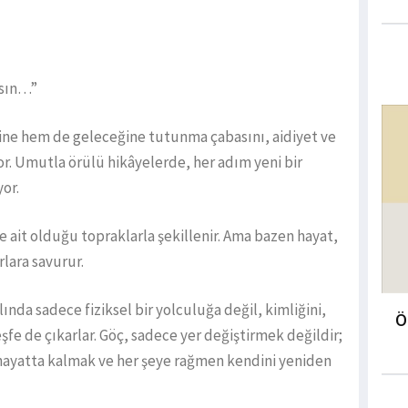
ısın…”
ine hem de geleceğine tutunma çabasını, aidiyet ve
yor. Umutla örülü hikâyelerde, her adım yeni bir
yor.
 ve ait olduğu topraklarla şekillenir. Ama bazen hayat,
lara savurur.
lında sadece fiziksel bir yolculuğa değil, kimliğini,
Ö
şfe de çıkarlar. Göç, sadece yer değiştirmek değildir;
 hayatta kalmak ve her şeye rağmen kendini yeniden