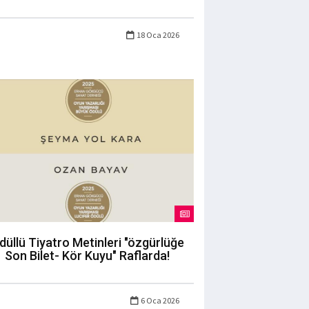
18 Oca 2026
düllü Tiyatro Metinleri "özgürlüğe
Son Bilet- Kör Kuyu" Raflarda!
6 Oca 2026