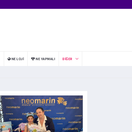
I
NE LOJI
NE YAPMALI
DIĞER