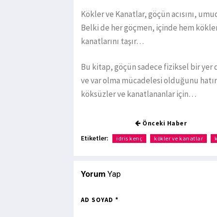
Kökler ve Kanatlar, göçün acısını, umud
Belki de her göçmen, içinde hem kökle
kanatlarını taşır…
Bu kitap, göçün sadece fiziksel bir yer
ve var olma mücadelesi olduğunu hatırl
köksüzler ve kanatlananlar için…
Önceki Haber
Etiketler:
idris kenç
kökler ve kanatlar
Yorum
Yap
AD SOYAD *