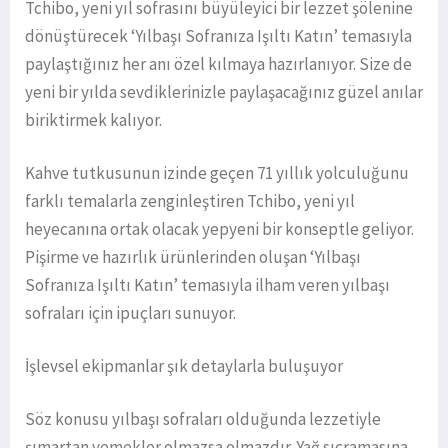
Tchibo, yeni yıl sofrasını büyüleyici bir lezzet şölenine
dönüştürecek ‘Yılbaşı Sofranıza Işıltı Katın’ temasıyla
paylaştığınız her anı özel kılmaya hazırlanıyor. Size de
yeni bir yılda sevdiklerinizle paylaşacağınız güzel anılar
biriktirmek kalıyor.
Kahve tutkusunun izinde geçen 71 yıllık yolculuğunu
farklı temalarla zenginleştiren Tchibo, yeni yıl
heyecanına ortak olacak yepyeni bir konseptle geliyor.
Pişirme ve hazırlık ürünlerinden oluşan ‘Yılbaşı
Sofranıza Işıltı Katın’ temasıyla ilham veren yılbaşı
sofraları için ipuçları sunuyor.
İşlevsel ekipmanlar şık detaylarla buluşuyor
Söz konusu yılbaşı sofraları olduğunda lezzetiyle
şımartan yemekler olmazsa olmazdır. Yağ sıçramasına