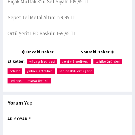
Bıçak Mutfak 3’lü Set Siyah: 109,95 TL
Sepet Tel Metal Altın: 129,95 TL
Örtü Şerit LED Baskılı: 169,95 TL
Önceki Haber
Sonraki Haber
Etiketler:
yılbaşı hediyesi
yeni yıl hediyesi
tchibo ürünleri
tchibo
yılbaşı sofraları
led baskılı örtü şerit
led baskılı masa örtüsü
Yorum
Yap
AD SOYAD *