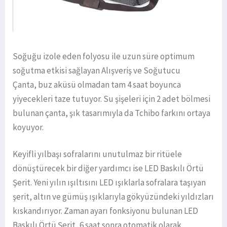
Soğuğu izole eden folyosu ile uzun süre optimum
soğutma etkisi sağlayan Alışveriş ve Soğutucu
Çanta, buz aküsü olmadan tam 4 saat boyunca
yiyecekleri taze tutuyor. Su şişeleri için 2 adet bölmesi
bulunan çanta, şık tasarımıyla da Tchibo farkını ortaya
koyuyor.
Keyifli yılbaşı sofralarını unutulmaz bir ritüele
dönüştürecek bir diğer yardımcı ise LED Baskılı Örtü
Şerit. Yeni yılın ışıltısını LED ışıklarla sofralara taşıyan
şerit, altın ve gümüş ışıklarıyla gökyüzündeki yıldızları
kıskandırıyor. Zaman ayarı fonksiyonu bulunan LED
Baskılı Örtü Şerit, 6 saat sonra otomatik olarak