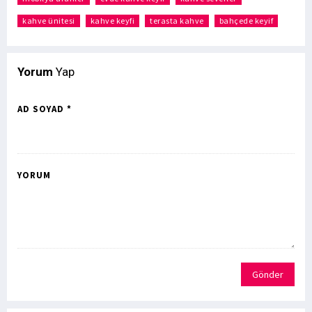
kahve ünitesi
kahve keyfi
terasta kahve
bahçede keyif
Yorum
Yap
AD SOYAD *
YORUM
Gönder