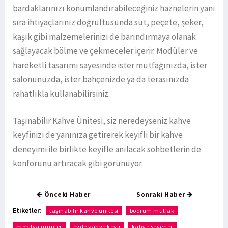
bardaklarınızı konumlandırabileceğiniz haznelerin yanı
sıra ihtiyaçlarınız doğrultusunda süt, peçete, şeker,
kaşık gibi malzemelerinizi de barındırmaya olanak
sağlayacak bölme ve çekmeceler içerir. Modüler ve
hareketli tasarımı sayesinde ister mutfağınızda, ister
salonunuzda, ister bahçenizde ya da terasınızda
rahatlıkla kullanabilirsiniz.
Taşınabilir Kahve Ünitesi, siz neredeyseniz kahve
keyfinizi de yanınıza getirerek keyifli bir kahve
deneyimi ile birlikte keyifle anılacak sohbetlerin de
konforunu artıracak gibi görünüyor.
Önceki Haber
Sonraki Haber
Etiketler:
taşınabilir kahve ünitesi
bodrum mutfak
mobilya ürünler
evde kahve keyfi
kahve severler