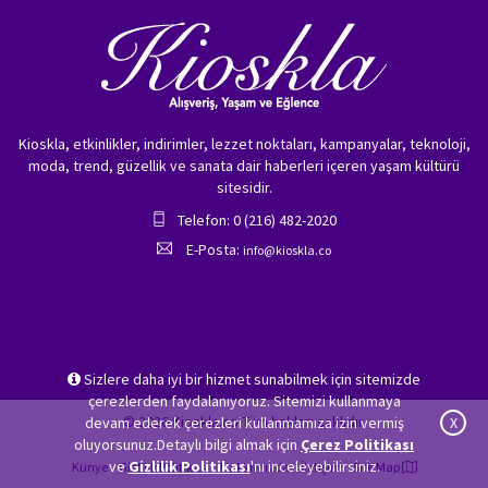
Kioskla, etkinlikler, indirimler, lezzet noktaları, kampanyalar, teknoloji,
moda, trend, güzellik ve sanata dair haberleri içeren yaşam kültürü
sitesidir.
Telefon: 0 (216) 482-2020
E-Posta:
info@kioskla.co
Sizlere daha iyi bir hizmet sunabilmek için sitemizde
çerezlerden faydalanıyoruz. Sitemizi kullanmaya
© 2026 Kioskla.co Tüm hakları saklıdır.
devam ederek çerezleri kullanmamıza izin vermiş
X
oluyorsunuz.Detaylı bilgi almak için
Çerez Politikası
ve
Gizlilik Politikası
'nı inceleyebilirsiniz.
Künye
Gizlilik Politikası
Hakkımızda
İletişim
Site Map