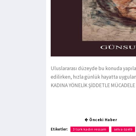
Uluslararası düzeyde bu konuda yapılan
edilirken, hızla günlük hayatta uygul
KADINA YÖNELİK ŞİDDETLE MÜCADELE G
Önceki Haber
Etiketler:
3 türk kadın ressam
selva özelli