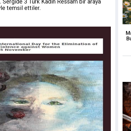
i. Sergide 3 Türk Kadın Ressam bir araya
le temsil ettiler.
Ma
Bu