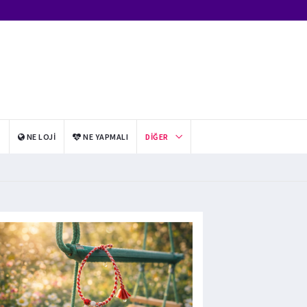
I
NE LOJI
NE YAPMALI
DIĞER