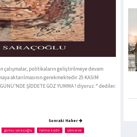
 çalışmalar, politikaların geliştirilmeye devam
amaya aktarılmasının gerekmektedir. 25 KASIM
ÜNÜ’NDE ŞİDDETE GÖZ YUMMA ! diyoruz. “ dediler.
Sonraki Haber
günsu saraçoğlu
fatma kadir
ubiverse