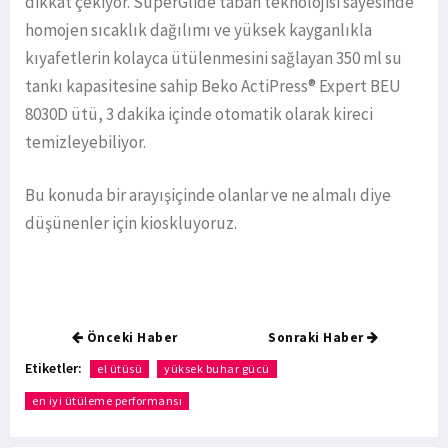
dikkat çekiyor. SuperGlide taban teknolojisi sayesinde
homojen sıcaklık dağılımı ve yüksek kayganlıkla
kıyafetlerin kolayca ütülenmesini sağlayan 350 ml su
tankı kapasitesine sahip Beko ActiPress® Expert BEU
8030D ütü, 3 dakika içinde otomatik olarak kireci
temizleyebiliyor.
Bu konuda bir arayışiçinde olanlar ve ne almalı diye
düşünenler için kioskluyoruz.
Önceki Haber
Sonraki Haber
Etiketler:
el ütüsü
yüksek buhar gücü
en iyi ütüleme performansı