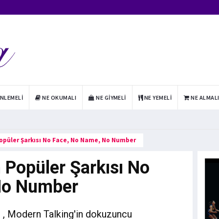
INLEMELI
NE OKUMALI
NE GIYMELI
NE YEMELI
NE ALMAL
opüler Şarkısı No Face, No Name, No Number
 Popüler Şarkısı No
No Number
 Modern Talking'in dokuzuncu