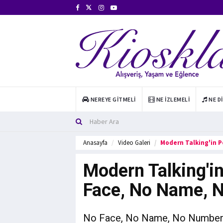
NEREYE GITMELI
NE İZLEMELI
NE D
Anasayfa
Video Galeri
Modern Talking'in P
Modern Talking'in
Face, No Name, 
No Face, No Name, No Number ,