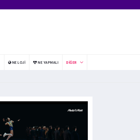
I
NE LOJI
NE YAPMALI
DIĞER