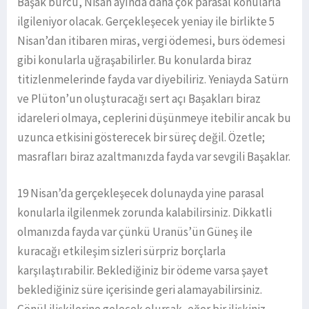
Başak burcu, Nisan ayında daha çok parasal konularla
ilgileniyor olacak. Gerçekleşecek yeniay ile birlikte 5
Nisan’dan itibaren miras, vergi ödemesi, burs ödemesi
gibi konularla uğraşabilirler. Bu konularda biraz
titizlenmelerinde fayda var diyebiliriz. Yeniayda Satürn
ve Plüton’un oluşturacağı sert açı Başakları biraz
idareleri olmaya, ceplerini düşünmeye itebilir ancak bu
uzunca etkisini gösterecek bir süreç değil. Özetle;
masrafları biraz azaltmanızda fayda var sevgili Başaklar.
19 Nisan’da gerçekleşecek dolunayda yine parasal
konularla ilgilenmek zorunda kalabilirsiniz. Dikkatli
olmanızda fayda var çünkü Uranüs’ün Güneş ile
kuracağı etkileşim sizleri sürpriz borçlarla
karşılaştırabilir. Beklediğiniz bir ödeme varsa şayet
beklediğiniz süre içerisinde geri alamayabilirsiniz.
Gönül ilişkilerine gelecek olursak, eğer bir ilişkiniz