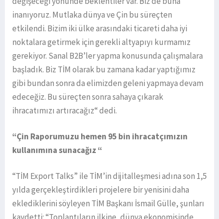
değişeceği yönünde beklentiler var. Biz de buna
inanıyoruz. Mutlaka dünya ve Çin bu süreçten
etkilendi. Bizim iki ülke arasındaki ticareti daha iyi
noktalara getirmek için gerekli altyapıyı kurmamız
gerekiyor. Sanal B2B’ler yapma konusunda çalışmalara
başladık. Biz TİM olarak bu zamana kadar yaptığımız
gibi bundan sonra da elimizden geleni yapmaya devam
edeceğiz. Bu süreçten sonra sahaya çıkarak
ihracatımızı artıracağız“ dedi.
“Çin Raporumuzu hemen 95 bin ihracatçımızın
kullanımına sunacağız “
“TİM Export Talks” ile TİM’in dijitalleşmesi adına son 1,5
yılda gerçekleştirdikleri projelere bir yenisini daha
eklediklerini söyleyen TİM Başkanı İsmail Gülle, şunları
kaydetti: “Toplantıların ilkine, dünya ekonomisinde