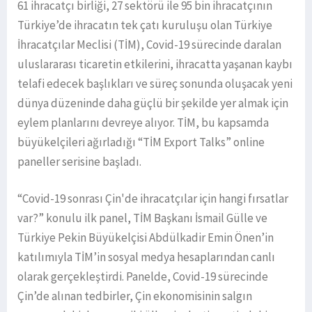
61 ihracatçı birliği, 27 sektörü ile 95 bin ihracatçının
Türkiye’de ihracatın tek çatı kuruluşu olan Türkiye
İhracatçılar Meclisi (TİM), Covid-19 sürecinde daralan
uluslararası ticaretin etkilerini, ihracatta yaşanan kaybı
telafi edecek başlıkları ve süreç sonunda oluşacak yeni
dünya düzeninde daha güçlü bir şekilde yer almak için
eylem planlarını devreye alıyor. TİM, bu kapsamda
büyükelçileri ağırladığı “TİM Export Talks” online
paneller serisine başladı.
“Covid-19 sonrası Çin'de ihracatçılar için hangi fırsatlar
var?” konulu ilk panel, TİM Başkanı İsmail Gülle ve
Türkiye Pekin Büyükelçisi Abdülkadir Emin Önen’in
katılımıyla TİM’in sosyal medya hesaplarından canlı
olarak gerçekleştirdi. Panelde, Covid-19 sürecinde
Çin’de alınan tedbirler, Çin ekonomisinin salgın