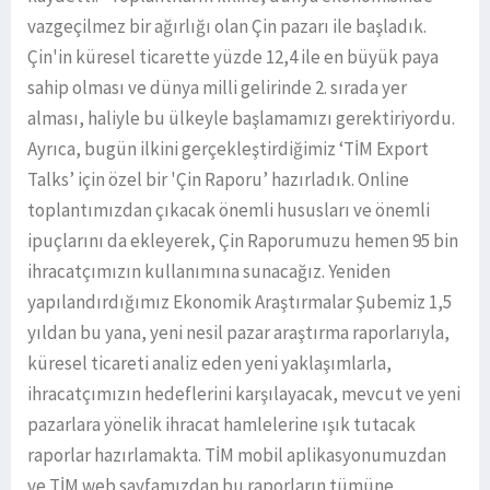
vazgeçilmez bir ağırlığı olan Çin pazarı ile başladık.
Çin'in küresel ticarette yüzde 12,4 ile en büyük paya
sahip olması ve dünya milli gelirinde 2. sırada yer
alması, haliyle bu ülkeyle başlamamızı gerektiriyordu.
Ayrıca, bugün ilkini gerçekleştirdiğimiz ‘TİM Export
Talks’ için özel bir 'Çin Raporu’ hazırladık. Online
toplantımızdan çıkacak önemli hususları ve önemli
ipuçlarını da ekleyerek, Çin Raporumuzu hemen 95 bin
ihracatçımızın kullanımına sunacağız. Yeniden
yapılandırdığımız Ekonomik Araştırmalar Şubemiz 1,5
yıldan bu yana, yeni nesil pazar araştırma raporlarıyla,
küresel ticareti analiz eden yeni yaklaşımlarla,
ihracatçımızın hedeflerini karşılayacak, mevcut ve yeni
pazarlara yönelik ihracat hamlelerine ışık tutacak
raporlar hazırlamakta. TİM mobil aplikasyonumuzdan
ve TİM web sayfamızdan bu raporların tümüne