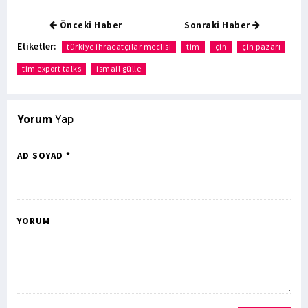
Önceki Haber
Sonraki Haber
Etiketler:
türkiye ihracatçılar meclisi
tim
çin
çin pazarı
tim export talks
ismail gülle
Yorum
Yap
AD SOYAD *
YORUM