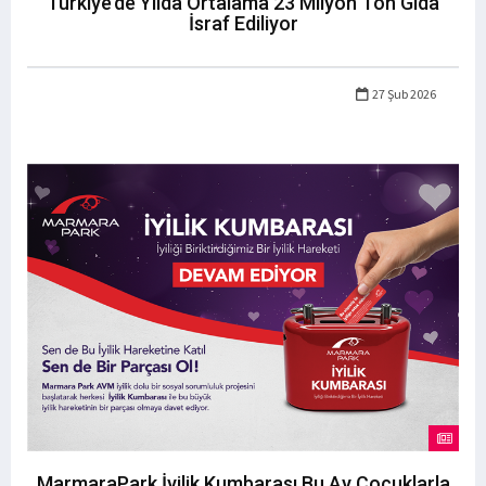
Türkiye’de Yılda Ortalama 23 Milyon Ton Gıda
İsraf Ediliyor
27 Şub 2026
MarmaraPark İyilik Kumbarası Bu Ay Çocuklarla