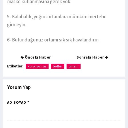
maske kullanmasına gerek yok.
5- Kalabalık, yoğun ortamlara mümkün mertebe
girmeyin.
6- Bulunduğunuz ortamı sık sık havalandırın.
Önceki Haber
Sonraki Haber
Etiketler:
koronovirüs
tedbir
önlem
Yorum
Yap
AD SOYAD *