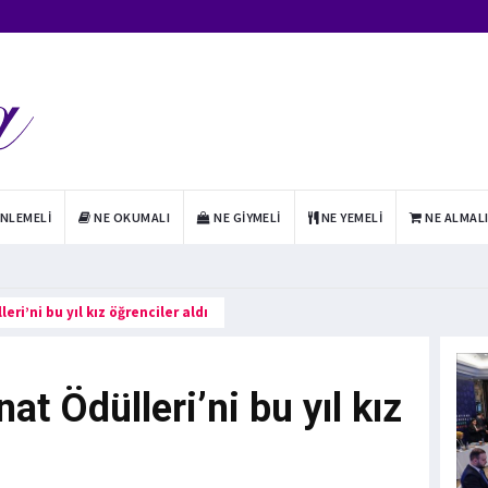
INLEMELI
NE OKUMALI
NE GIYMELI
NE YEMELI
NE ALMAL
ri’ni bu yıl kız öğrenciler aldı
t Ödülleri’ni bu yıl kız