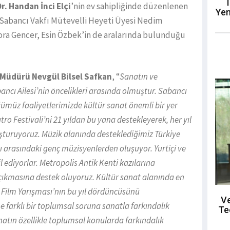
T
r. Handan İnci Elçi
’nin ev sahipliğinde düzenlenen
Yen
 Sabancı Vakfı Mütevelli Heyeti Üyesi Nedim
ora Gencer, Esin Özbek’in de aralarında bulunduğu
 Müdürü Nevgül Bilsel Safkan
, “
Sanatın ve
cı Ailesi’nin öncelikleri arasında olmuştur. Sabancı
ümüz faaliyetlerimizde kültür sanat önemli bir yer
ro Festivali’ni 21 yıldan bu yana destekleyerek, her yıl
luşturuyoruz. Müzik alanında desteklediğimiz Türkiye
ı arasındaki genç müzisyenlerden oluşuyor. Yurtiçi ve
l ediyorlar. Metropolis Antik Kenti kazılarına
 çıkmasına destek oluyoruz. Kültür sanat alanında en
a Film Yarışması’nın bu yıl dördüncüsünü
Ve
ne farklı bir toplumsal soruna sanatla farkındalık
Te
natın özellikle toplumsal konularda farkındalık