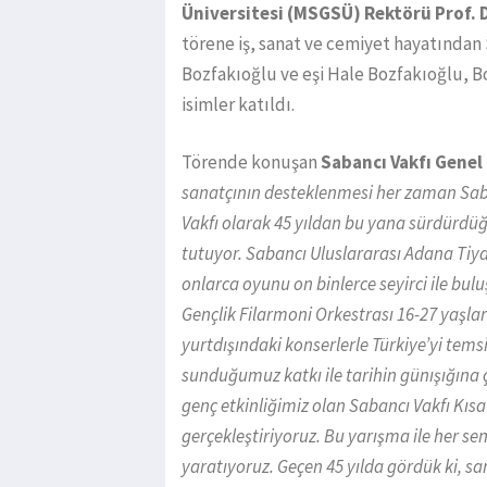
Üniversitesi (MSGSÜ) Rektörü Prof. D
törene iş, sanat ve cemiyet hayatından
Bozfakıoğlu ve eşi Hale Bozfakıoğlu, B
isimler katıldı.
Törende konuşan
Sabancı Vakfı Genel
sanatçının desteklenmesi her zaman Saban
Vakfı olarak 45 yıldan bu yana sürdürdüğ
tutuyor. Sabancı Uluslararası Adana Tiyat
onlarca oyunu on binlerce seyirci ile bu
Gençlik Filarmoni Orkestrası 16-27 yaşlar
yurtdışındaki konserlerle Türkiye’yi temsi
sunduğumuz katkı ile tarihin günışığına
genç etkinliğimiz olan Sabancı Vakfı Kıs
gerçekleştiriyoruz. Bu yarışma ile her se
yaratıyoruz. Geçen 45 yılda gördük ki, sa