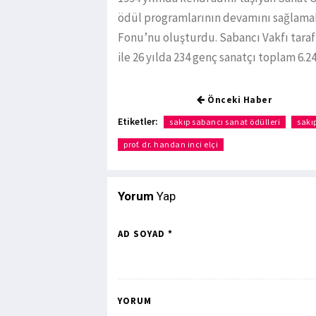
ödül programlarının devamını sağlamak
Fonu’nu oluşturdu. Sabancı Vakfı taraf
ile 26 yılda 234 genç sanatçı toplam 6.2
Önceki Haber
Etiketler:
sakıp sabancı sanat ödülleri
sakı
prof. dr. handan inci elçi
Yorum
Yap
AD SOYAD *
YORUM