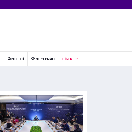
I
NE LOJI
NE YAPMALI
DIĞER