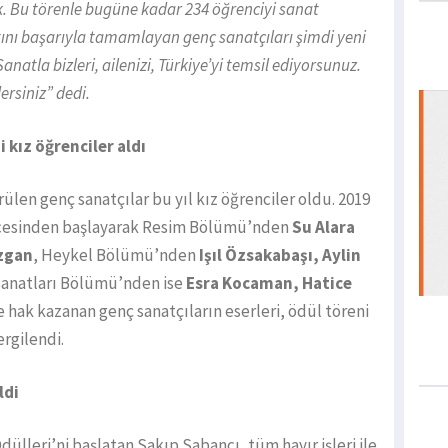
 Bu törenle bugüne kadar 234 öğrenciyi sanat
tını başarıyla tamamlayan genç sanatçıları şimdi yeni
Sanatla bizleri, ailenizi, Türkiye’yi temsil ediyorsunuz.
ersiniz” dedi.
 kız öğrenciler aldı
len genç sanatçılar bu yıl kız öğrenciler oldu. 2019
derecesinden başlayarak Resim Bölümü’nden
Su Alara
azgan
, Heykel Bölümü’nden
Işıl Özsakabaşı, Aylin
Sanatları Bölümü’nden ise
Esra Kocaman, Hatice
 hak kazanan genç sanatçıların eserleri, ödül töreni
rgilendi.
ldi
dülleri’ni başlatan Sakıp Sabancı, tüm hayır işleri ile