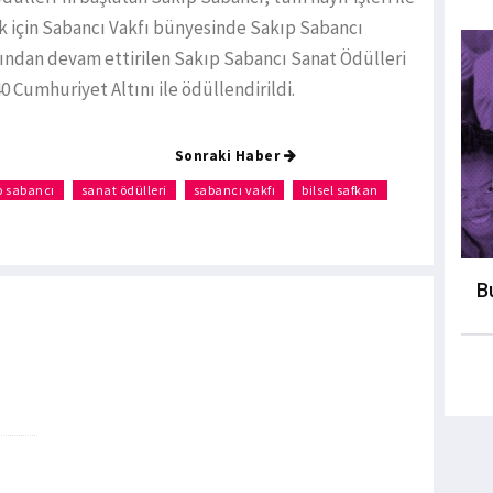
 için Sabancı Vakfı bünyesinde Sakıp Sabancı
ından devam ettirilen Sakıp Sabancı Sanat Ödülleri
40 Cumhuriyet Altını ile ödüllendirildi.
Sonraki Haber
p sabancı
sanat ödülleri
sabancı vakfı
bilsel safkan
B