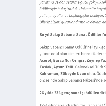
yaratma ve dönüştürme gücü çok yüksek.
ödülleriyle buluşturduk. Üniversite haya
yollar, hayaller ve başlangıçlar bekliyor. 
Dileriz bizleri gururlandırmaya devam ed
Bu yıl Sakıp Sabancı Sanat Ödülleri’ni
Sakıp Sabancı Sanat Ödülü’ne layık görü
yılının ödül alan isimleri birincilik 
Acerol, Burcu Nur Cengiz, Zeynep Y
Taslak, Aysun Telli
, Geleneksel Türk 
Kahraman, Zübeyde Uzun
oldu. Ödüle
öncesinde Sakıp Sabancı Müzesi’nde se
26 yılda 234 genç sanatçı ödüllendiri
1994 yılında kendi adını taşıyan Sanat Ö