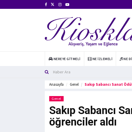
NEREYE GITMELI
NE İZLEMELI
NE D
Anasayfa
Genel
Sakıp Sabancı Sanat Ödülle
Genel
Sakıp Sabancı Sana
öğrenciler aldı