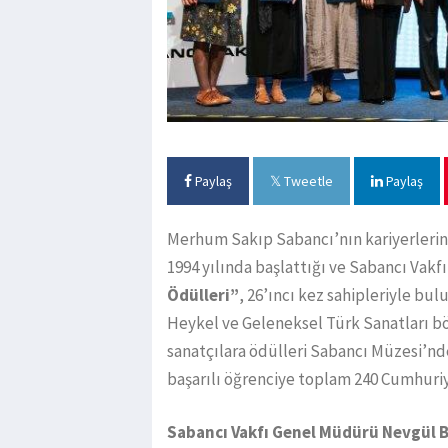
Paylaş
Tweetle
Paylaş
Merhum Sakıp Sabancı’nın kariyerlerin
1994 yılında başlattığı ve Sabancı Vakf
Ödülleri”
, 26’ıncı kez sahipleriyle bu
Heykel ve Geleneksel Türk Sanatları b
sanatçılara ödülleri Sabancı Müzesi’nde
başarılı öğrenciye toplam 240 Cumhuriye
Sabancı Vakfı Genel Müdürü Nevgül B