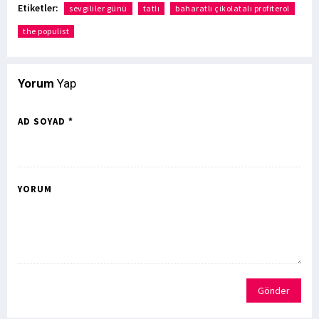
Etiketler:
sevgililer günü
tatlı
baharatlı çikolatalı profiterol
the populist
Yorum
Yap
AD SOYAD *
YORUM
Gönder