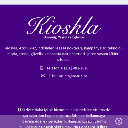
Kioskla, etkinlikler, indirimler, lezzet noktaları, kampanyalar, teknoloji,
moda, trend, güzellik ve sanata dair haberleri içeren yaşam kültürü
sitesidir.
Telefon: 0 (216) 482-2020
E-Posta:
info@kioskla.co
Sizlere daha iyi bir hizmet sunabilmek için sitemizde
çerezlerden faydalanıyoruz. Sitemizi kullanmaya
© 2026 Kioskla.co Tüm hakları saklıdır.
devam ederek çerezleri kullanmamıza izin vermiş
X
oluyorsunuz.Detaylı bilgi almak için
Çerez Politikası