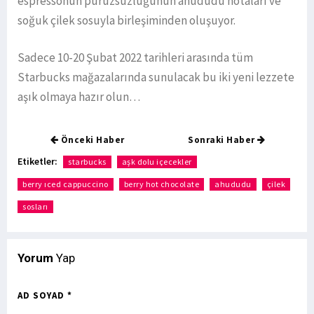
espressonun pürüzsüzlüğünün ahududu notaları ve
soğuk çilek sosuyla birleşiminden oluşuyor.
Sadece 10-20 Şubat 2022 tarihleri arasında tüm
Starbucks mağazalarında sunulacak bu iki yeni lezzete
aşık olmaya hazır olun…
Önceki Haber
Sonraki Haber
Etiketler:
starbucks
aşk dolu içecekler
berry ıced cappuccino
berry hot chocolate
ahududu
çilek
sosları
Yorum
Yap
AD SOYAD *