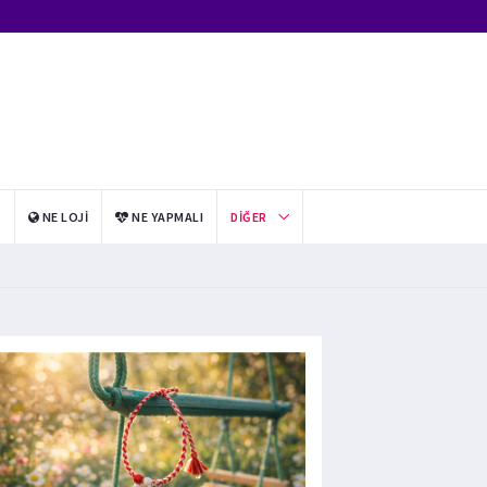
I
NE LOJI
NE YAPMALI
DIĞER