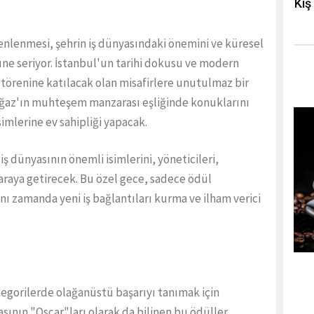
Kış
zenlenmesi, şehrin iş dünyasındaki önemini ve küresel
üne seriyor. İstanbul'un tarihi dokusu ve modern
l törenine katılacak olan misafirlere unutulmaz bir
ğaz'ın muhteşem manzarası eşliğinde konuklarını
simlerine ev sahipliği yapacak.
ş dünyasının önemli isimlerini, yöneticileri,
ir araya getirecek. Bu özel gece, sadece ödül
ı zamanda yeni iş bağlantıları kurma ve ilham verici
tegorilerde olağanüstü başarıyı tanımak için
sının "Oscar"ları olarak da bilinen bu ödüller,