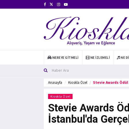
NEREYE GITMELI
NE İZLEMELI
NE D
Anasayfa
Kioskla Özel
Stevie Awards Ödül 
Kioskla Özel
Stevie Awards Öd
İstanbul'da Gerçe