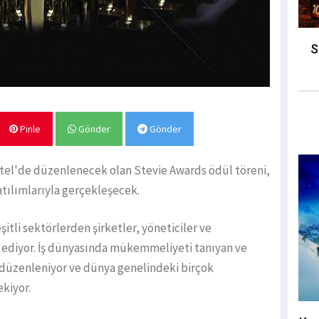
S
Pinle
Gönder
Gönder
Otel'de düzenlenecek olan Stevie Awards ödül töreni,
atılımlarıyla gerçekleşecek.
itli sektörlerden şirketler, yöneticiler ve
il ediyor. İş dünyasında mükemmeliyeti tanıyan ve
 düzenleniyor ve dünya genelindeki birçok
kiyor.