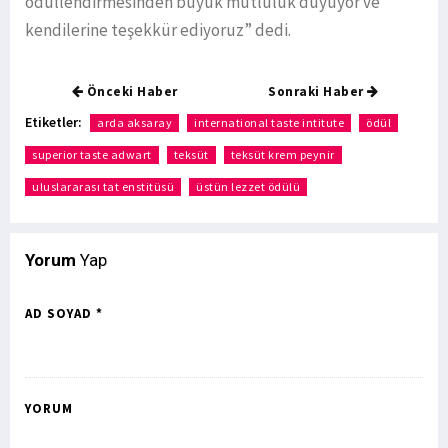
ödüllendirmesinden büyük mutluluk duyuyor ve
kendilerine teşekkür ediyoruz” dedi.
Önceki Haber
Sonraki Haber
Etiketler:
arda aksaray
international taste intitute
ödül
superior taste adwart
teksüt
teksüt krem peynir
uluslararası tat enstitüsü
üstün lezzet ödülü
Yorum
Yap
AD SOYAD *
YORUM