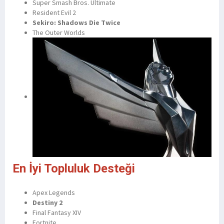
Super Smash Bros. Ultimate
Resident Evil 2
Sekiro: Shadows Die Twice
The Outer Worlds
En İyi Topluluk Desteği
Apex Legends
Destiny 2
Final Fantasy XIV
Fortnite