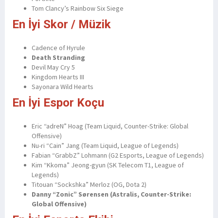
Tom Clancy’s Rainbow Six Siege
En İyi Skor / Müzik
Cadence of Hyrule
Death Stranding
Devil May Cry 5
Kingdom Hearts III
Sayonara Wild Hearts
En İyi Espor Koçu
Eric “adreN” Hoag (Team Liquid, Counter-Strike: Global
Offensive)
Nu-ri “Cain” Jang (Team Liquid, League of Legends)
Fabian “GrabbZ” Lohmann (G2 Esports, League of Legends)
Kim “Kkoma” Jeong-gyun (SK Telecom T1, League of
Legends)
Titouan “Sockshka” Merloz (OG, Dota 2)
Danny “Zonic” Sørensen (Astralis, Counter-Strike:
Global Offensive)