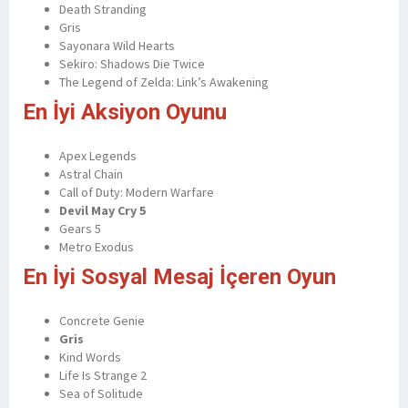
Death Stranding
Gris
Sayonara Wild Hearts
Sekiro: Shadows Die Twice
The Legend of Zelda: Link’s Awakening
En İyi Aksiyon Oyunu
Apex Legends
Astral Chain
Call of Duty: Modern Warfare
Devil May Cry 5
Gears 5
Metro Exodus
En İyi Sosyal Mesaj İçeren Oyun
Concrete Genie
Gris
Kind Words
Life Is Strange 2
Sea of Solitude