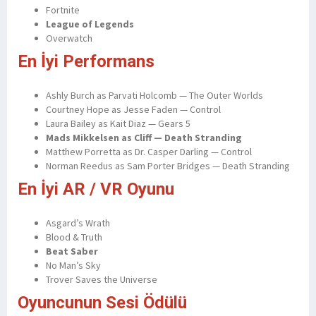
Fortnite
League of Legends
Overwatch
En İyi Performans
Ashly Burch as Parvati Holcomb — The Outer Worlds
Courtney Hope as Jesse Faden — Control
Laura Bailey as Kait Diaz — Gears 5
Mads Mikkelsen as Cliff — Death Stranding
Matthew Porretta as Dr. Casper Darling — Control
Norman Reedus as Sam Porter Bridges — Death Stranding
En İyi AR / VR Oyunu
Asgard’s Wrath
Blood & Truth
Beat Saber
No Man’s Sky
Trover Saves the Universe
Oyuncunun Sesi Ödülü