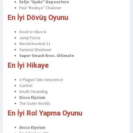
Eefje “Sjokz” Depoortere
Paul “Redeye” Chaloner
En İyi Dövüş Oyunu
Dead or Alive 6
Jump Force
Mortal Kombat 11
Samurai Shodown
Super Smash Bros. Ultimate
En İyi Hikaye
A Plague Tale: Innocence
Control
Death Stranding
Disco Elysium
The Outer Worlds
En İyi Rol Yapma Oyunu
Disco Elysium