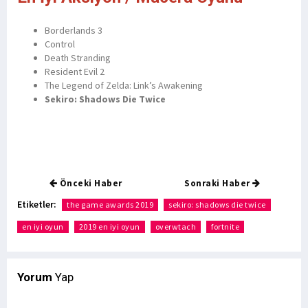
Borderlands 3
Control
Death Stranding
Resident Evil 2
The Legend of Zelda: Link’s Awakening
Sekiro: Shadows Die Twice
Önceki Haber
Sonraki Haber
Etiketler:
the game awards 2019
sekiro: shadows die twice
en iyi oyun
2019 en iyi oyun
overwtach
fortnite
Yorum
Yap