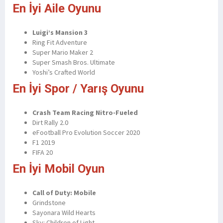
En İyi Aile Oyunu
Luigi’s Mansion 3
Ring Fit Adventure
Super Mario Maker 2
Super Smash Bros. Ultimate
Yoshi’s Crafted World
En İyi Spor / Yarış Oyunu
Crash Team Racing Nitro-Fueled
Dirt Rally 2.0
eFootball Pro Evolution Soccer 2020
F1 2019
FIFA 20
En İyi Mobil Oyun
Call of Duty: Mobile
Grindstone
Sayonara Wild Hearts
Sky: Children of Light