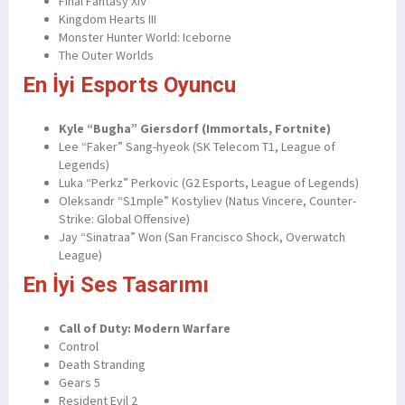
Final Fantasy XIV
Kingdom Hearts III
Monster Hunter World: Iceborne
The Outer Worlds
En İyi Esports Oyuncu
Kyle “Bugha” Giersdorf (Immortals, Fortnite)
Lee “Faker” Sang-hyeok (SK Telecom T1, League of
Legends)
Luka “Perkz” Perkovic (G2 Esports, League of Legends)
Oleksandr “S1mple” Kostyliev (Natus Vincere, Counter-
Strike: Global Offensive)
Jay “Sinatraa” Won (San Francisco Shock, Overwatch
League)
En İyi Ses Tasarımı
Call of Duty: Modern Warfare
Control
Death Stranding
Gears 5
Resident Evil 2