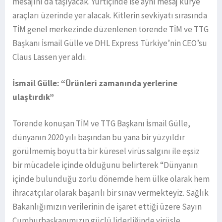
mesajını da taşıyacak. Yurtiçinde ise aynı mesaj kurye
araçları üzerinde yer alacak. Kitlerin sevkiyatı sırasında
TİM genel merkezinde düzenlenen törende TİM ve TTG
Başkanı İsmail Gülle ve DHL Express Türkiye’nin CEO’su
Claus Lassen yer aldı.
İsmail Gülle: “Ürünleri zamanında yerlerine
ulaştırdık”
Törende konuşan TİM ve TTG Başkanı İsmail Gülle,
dünyanın 2020 yılı başından bu yana bir yüzyıldır
görülmemiş boyutta bir küresel virüs salgını ile eşsiz
bir mücadele içinde olduğunu belirterek “Dünyanın
içinde bulunduğu zorlu dönemde hem ülke olarak hem
ihracatçılar olarak başarılı bir sınav vermekteyiz. Sağlık
Bakanlığımızın verilerinin de işaret ettiği üzere Sayın
Cumhurbaşkanımızın güçlü liderliğinde virüsle