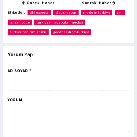
Önceki Haber
Sonraki Haber
Etiketler:
dhl express
claus lassen
made in türkiye
tim
ismail gülle
türkiye ihracatçılar meclisi
türkiye tanıtım grubu
goodnessfromtürkiye
Yorum
Yap
AD SOYAD *
YORUM