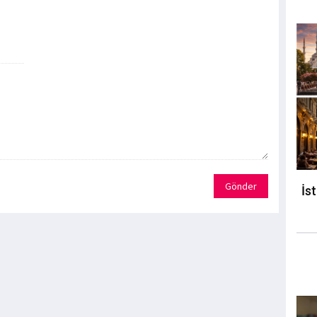
Gönder
İs