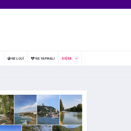
I
NE LOJI
NE YAPMALI
DIĞER