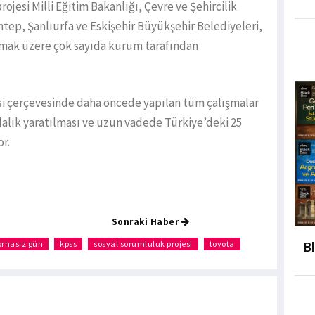
esi Milli Eğitim Bakanlığı, Çevre ve Şehircilik
antep, Şanlıurfa ve Eskişehir Büyükşehir Belediyeleri,
olmak üzere çok sayıda kurum tarafından
 çerçevesinde daha öncede yapılan tüm çalışmalar
dalık yaratılması ve uzun vadede Türkiye’deki 25
r.
Sonraki Haber
ornasız gün
kpss
sosyal sorumluluk projesi
toyota
B