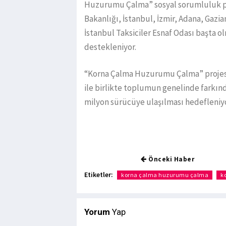
Huzurumu Çalma” sosyal sorumluluk proj
Bakanlığı, İstanbul, İzmir, Adana, Gazi
İstanbul Taksiciler Esnaf Odası başta 
destekleniyor.
“Korna Çalma Huzurumu Çalma” projesi
ile birlikte toplumun genelinde farkın
milyon sürücüye ulaşılması hedefleniyo
Önceki Haber
Etiketler:
korna çalma huzurumu çalma
k
Yorum
Yap