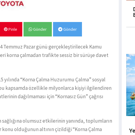
Pinle
Gönder
Gönder
a 14 Temmuz Pazar günü gerçekleştirilecek Kamu
ri korna çalmadan trafikte sessiz bir sürüşe davet
015 yılında “Korna Çalma Huzurumu Çalma” sosyal
u kapsamda özellikle milyonlarca kişiyi ilgilendiren
atlerinin dağılmaması için “Kornasız Gün” çağrısı
n sağlığına olumsuz etkilerinin yanında, toplumların
bir konu olduğunun altının çizildiği “Korna Çalma
Ye