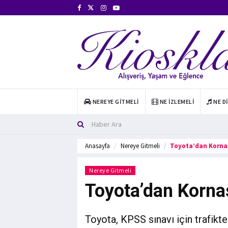
NEREYE GITMELI
NE İZLEMELI
NE D
Anasayfa
Nereye Gitmeli
Toyota’dan Kornas
Nereye Gitmeli
Toyota’dan Kornas
Toyota, KPSS sınavı için trafikte