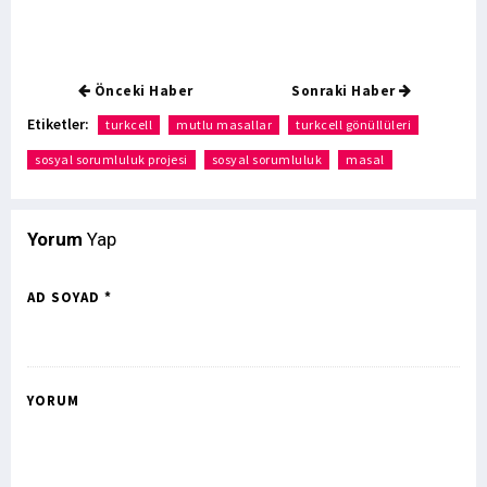
Önceki Haber
Sonraki Haber
Etiketler:
turkcell
mutlu masallar
turkcell gönüllüleri
sosyal sorumluluk projesi
sosyal sorumluluk
masal
Yorum
Yap
AD SOYAD *
YORUM