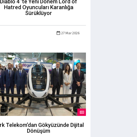
Diablo 4 ’te Yeni Dönem Lord of
Hatred Oyuncuları Karanlığa
Sürüklüyor
27 Mar 2026
rk Telekom’dan Gökyüzünde Dijital
Dönüşüm