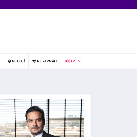
I
NE LOJI
NE YAPMALI
DIĞER