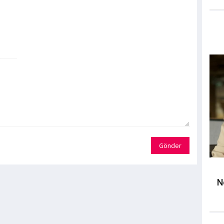
Gönder
N