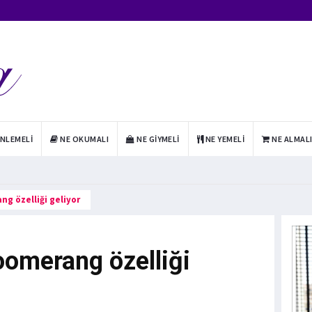
INLEMELI
NE OKUMALI
NE GIYMELI
NE YEMELI
NE ALMAL
g özelliği geliyor
omerang özelliği