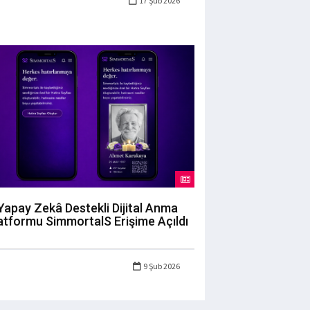
17 Şub 2026
Yapay Zekâ Destekli Dijital Anma
atformu SimmortalS Erişime Açıldı
9 Şub 2026