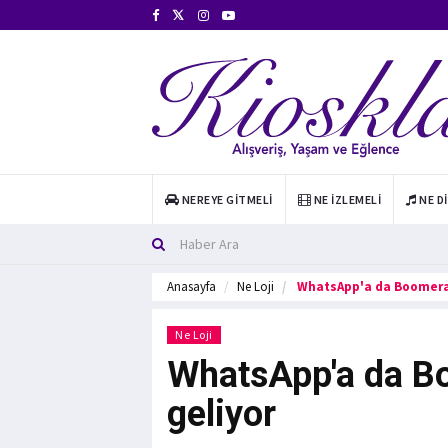
NEREYE GITMELI
NE İZLEMELI
NE D
Anasayfa
Ne Loji
WhatsApp'a da Boomeran
Ne Loji
WhatsApp'a da Bo
geliyor