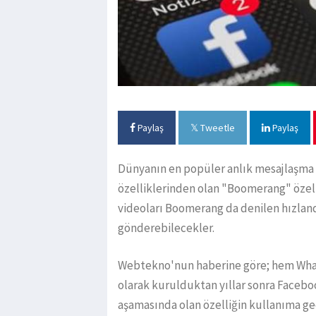
Paylaş
Tweetle
Paylaş
Dünyanın en popüler anlık mesajlaşma
özelliklerinden olan "Boomerang" özelli
videoları Boomerang da denilen hızlandı
gönderebilecekler.
Webtekno'nun haberine göre; hem What
olarak kurulduktan yıllar sonra Facebook
aşamasında olan özelliğin kullanıma geç