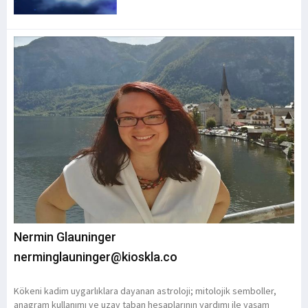
Nermin Glauninger
nerminglauninger@kioskla.co
Kökeni kadim uygarlıklara dayanan astroloji; mitolojik semboller,
anagram kullanımı ve uzay taban hesaplarının yardımı ile yaşam