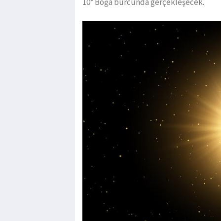
10° Boğa burcunda gerçekleşecek.