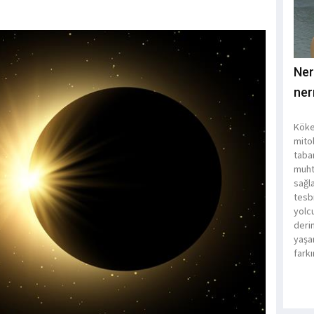
Ner
ner
Köke
mito
taba
muht
sağla
tesbi
yolc
derin
yaşam
fark