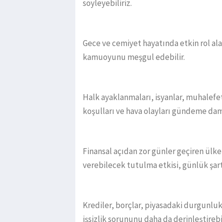
söyleyebiliriz.
Gece ve cemiyet hayatında etkin rol ala
kamuoyunu meşgul edebilir.
Halk ayaklanmaları, isyanlar, muhalefet p
koşulları ve hava olayları gündeme damg
Finansal açıdan zor günler geçiren ülk
verebilecek tutulma etkisi, günlük şartl
Krediler, borçlar, piyasadaki durgunlu
işsizlik sorununu daha da derinleştirebil