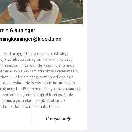
min Glauninger
minglauninger@kioskla.co
ni kadim uygarlıklara dayanan astroloji;
lojik semboller, anagram kullanımı ve uzay
n hesaplarının yardımı ile yaşam planlarında
emel olay ve kavramların ortaya çıkarılmasını
rken, ülkelerin alacağı potansiyel etkilerin
t edilmesinde de işlevselliğini korur. Yaşam
uluğumun bu döneminde almaya hak kazandığım
 ezoterik bilgilerin ve öğretilerin eşliğinde
larınıza yorumlarımla ışık tutabilir ve
ındalık katabilirsem ne mutlu bana…
Tüm yazıları