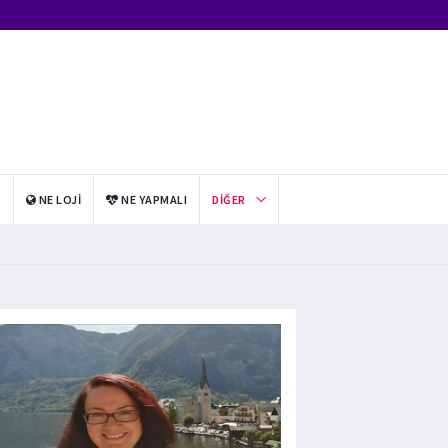
I
NE LOJI
NE YAPMALI
DIĞER