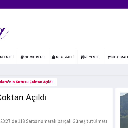
INLEMELI
NE OKUMALI
NE GIYMELI
NE YEMELI
NE ALMAL
dora'nın Kutusu Çoktan Açıldı
oktan Açıldı
le 23:27'de 119 Saros numaralı parçalı Güneş tutulması