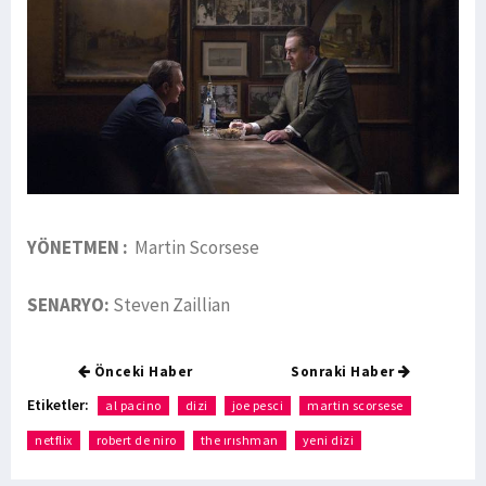
YÖNETMEN :
Martin Scorsese
SENARYO:
Steven Zaillian
Önceki Haber
Sonraki Haber
Etiketler:
al pacino
dizi
joe pesci
martin scorsese
netflix
robert de niro
the ırıshman
yeni dizi