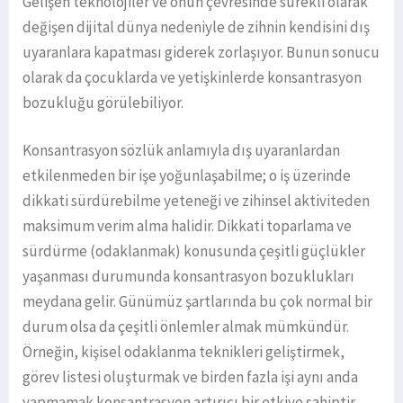
Gelişen teknolojiler ve onun çevresinde sürekli olarak
değişen dijital dünya nedeniyle de zihnin kendisini dış
uyaranlara kapatması giderek zorlaşıyor. Bunun sonucu
olarak da çocuklarda ve yetişkinlerde konsantrasyon
bozukluğu görülebiliyor.
Konsantrasyon sözlük anlamıyla dış uyaranlardan
etkilenmeden bir işe yoğunlaşabilme; o iş üzerinde
dikkati sürdürebilme yeteneği ve zihinsel aktiviteden
maksimum verim alma halidir. Dikkati toparlama ve
sürdürme (odaklanmak) konusunda çeşitli güçlükler
yaşanması durumunda konsantrasyon bozuklukları
meydana gelir. Günümüz şartlarında bu çok normal bir
durum olsa da çeşitli önlemler almak mümkündür.
Örneğin, kişisel odaklanma teknikleri geliştirmek,
görev listesi oluşturmak ve birden fazla işi aynı anda
yapmamak konsantrasyon artırıcı bir etkiye sahiptir.