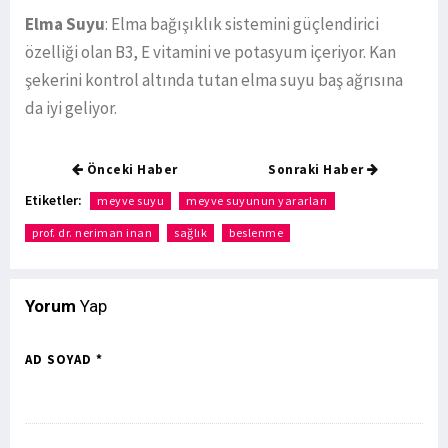
Elma Suyu
: Elma bağışıklık sistemini güçlendirici
özelliği olan B3, E vitamini ve potasyum içeriyor. Kan
şekerini kontrol altında tutan elma suyu baş ağrısına
da iyi geliyor.
Önceki Haber
Sonraki Haber
Etiketler:
meyve suyu
meyve suyunun yararları
prof. dr. neriman inan
sağlık
beslenme
Yorum
Yap
AD SOYAD *