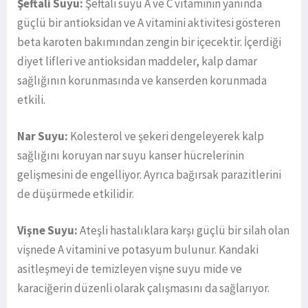
Şeftali Suyu:
Şeftali suyu A ve C vitaminin yanında
güçlü bir antioksidan ve A vitamini aktivitesi gösteren
beta karoten bakımından zengin bir içecektir. İçerdiği
diyet lifleri ve antioksidan maddeler, kalp damar
sağlığının korunmasında ve kanserden korunmada
etkili.
Nar Suyu:
Kolesterol ve şekeri dengeleyerek kalp
sağlığını koruyan nar suyu kanser hücrelerinin
gelişmesini de engelliyor. Ayrıca bağırsak parazitlerini
de düşürmede etkilidir.
Vişne Suyu:
Ateşli hastalıklara karşı güçlü bir silah olan
vişnede A vitamini ve potasyum bulunur. Kandaki
asitleşmeyi de temizleyen vişne suyu mide ve
karaciğerin düzenli olarak çalışmasını da sağlarıyor.