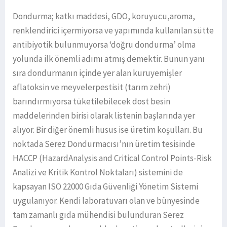
Dondurma; katkı maddesi, GDO, koruyucu,aroma,
renklendirici içermiyorsa ve yapımında kullanılan sütte
antibiyotik bulunmuyorsa ‘doğru dondurma’ olma
yolunda ilk önemli adımı atmış demektir. Bunun yanı
sıra dondurmanın içinde yer alan kuruyemişler
aflatoksin ve meyvelerpestisit (tarım zehri)
barındırmıyorsa tüketilebilecek dost besin
maddelerinden birisi olarak listenin başlarında yer
alıyor. Bir diğer önemli husus ise üretim koşulları. Bu
noktada Serez Dondurmacısı’nın üretim tesisinde
HACCP (HazardAnalysis and Critical Control Points-Risk
Analizi ve Kritik Kontrol Noktaları) sistemini de
kapsayan ISO 22000 Gıda Güvenliği Yönetim Sistemi
uygulanıyor. Kendi laboratuvarı olan ve bünyesinde
tam zamanlı gıda mühendisi bulunduran Serez