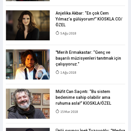
Anjelika Akbar: “En çok Cem
Yılmaz’a gülüyorum!” KİOSKLA.CO/
ÖZEL
5 Ağu 2018
"Merih Ermakastar: “Genç ve
başarılı müzisyenleri tanıtmak için
çalışıyoruz.”
1 Ağu 2018
Müfit Can Saçıntı: “Bu sistem
bedenime sahip olabilir ama
ruhuma asla!” KİOSKLA/ÖZEL
15 Mar 2018
Ünlü oyuncu İpek Tuzcuoğlu: “Medya