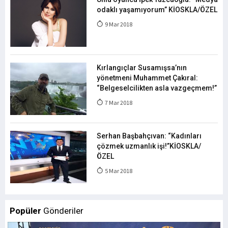
odaklı yaşamıyorum” KİOSKLA/ÖZEL
9 Mar 2018
Kırlangıçlar Susamışsa’nın
yönetmeni Muhammet Çakıral:
“Belgeselcilikten asla vazgeçmem!”
7 Mar 2018
Serhan Başbahçıvan: “Kadınları
çözmek uzmanlık işi!”KİOSKLA/
ÖZEL
5 Mar 2018
Popüler
Gönderiler