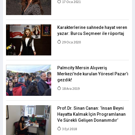
17 Oca 2021
Karakterlerine sahnede hayat veren
yazar: Burcu Seçmeer ile röportaj
29 Oca 2020
Palmcity Mersin Alışveriş
Merkezi'nde kurulan Yöresel Pazar'ı
gezdik!
18 Ara 2019
Prof.Dr. Sinan Canan: ‘İnsan Beyni
Hayatta Kalmak İçin Programlanan
Ve Sürekli Gelişen Donanımdır’
3 Eyl 2018