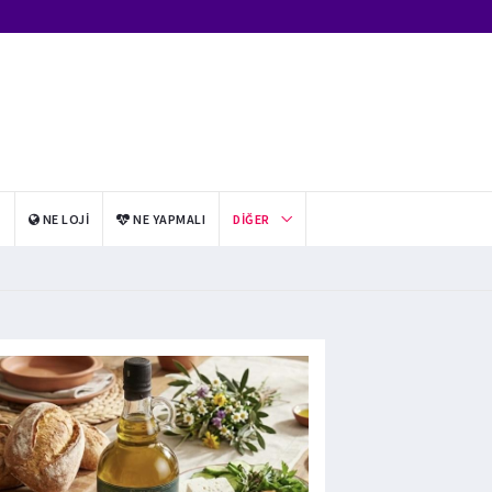
I
NE LOJI
NE YAPMALI
DIĞER