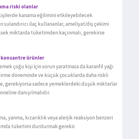
ama riski olanlar
ı kişilerde kanama eğilimini etkileyebilecek
an sulandırıcı ilaç kullananlar, ameliyat/diş çekimi
üksek miktarda tüketimden kaçınmalı, gerekirse
 konsantre ürünler
mek çoğu kişi için sorun yaratmasa da karanfil yağı
zirme döneminde ve küçük çocuklarda daha riskli
ine, gerekiyorsa sadece yemeklerdeki düşük miktarlar
oneline danışılmalıdır.
şma, yanma, kızarıklık veya alerjik reaksiyon benzeri
rumda tüketimi durdurmak gerekir.