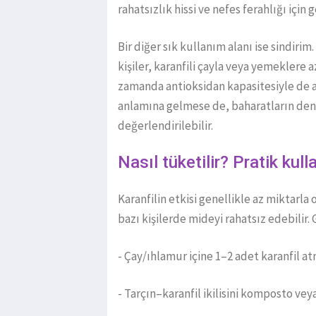
rahatsızlık hissi ve nefes ferahlığı için 
Bir diğer sık kullanım alanı ise sindirim
kişiler, karanfili çayla veya yemeklere 
zamanda antioksidan kapasitesiyle de a
anlamına gelmese de, baharatların deng
değerlendirilebilir.
Nasıl tüketilir? Pratik kull
Karanfilin etkisi genellikle az miktarla
bazı kişilerde mideyi rahatsız edebilir
- Çay/ıhlamur içine 1–2 adet karanfil a
- Tarçın–karanfil ikilisini komposto ve