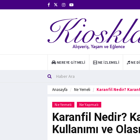
NEREYE GITMELI
NE İZLEMELI
NE D
Anasayfa
Ne Yemeli
Karanfil Nedir? Karanf
Ne Yemeli
Ne Yapmalı
Karanfil Nedir? Ka
Kullanımı ve Olası