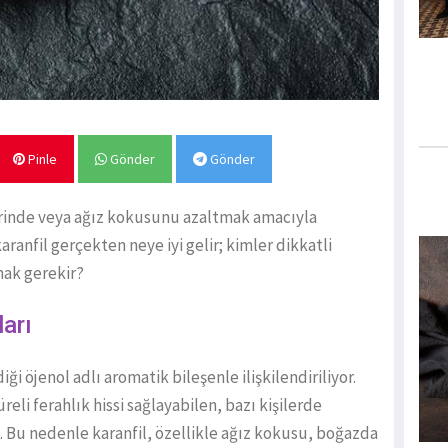
Pinle
Gönder
Gönder
erinde veya ağız kokusunu azaltmak amacıyla
ranfil gerçekten neye iyi gelir; kimler dikkatli
mak gerekir?
ları
iği öjenol adlı aromatik bileşenle ilişkilendiriliyor.
eli ferahlık hissi sağlayabilen, bazı kişilerde
en. Bu nedenle karanfil, özellikle ağız kokusu, boğazda