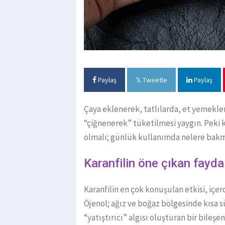
Paylaş
Tweetle
Paylaş
Çaya eklenerek, tatlılarda, et yemekl
“çiğnenerek” tüketilmesi yaygın. Peki ka
olmalı; günlük kullanımda nelere bak
Karanfilin öne çıkan fayda
Karanfilin en çok konuşulan etkisi, içerd
Öjenol; ağız ve boğaz bölgesinde kısa sür
“yatıştırıcı” algısı oluşturan bir bileş