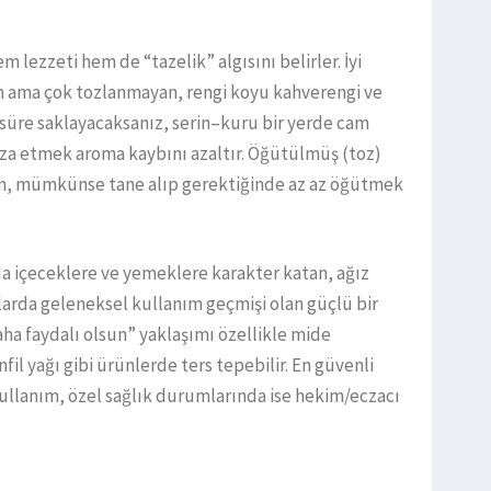
em lezzeti hem de “tazelik” algısını belirler. İyi
an ama çok tozlanmayan, rengi koyu kahverengi ve
süre saklayacaksanız, serin–kuru bir yerde cam
 etmek aroma kaybını azaltır. Öğütülmüş (toz)
için, mümkünse tane alıp gerektiğinde az az öğütmek
da içeceklere ve yemeklere karakter katan, ağız
nularda geleneksel kullanım geçmişi olan güçlü bir
ha faydalı olsun” yaklaşımı özellikle mide
fil yağı gibi ürünlerde ters tepebilir. En güvenli
ullanım, özel sağlık durumlarında ise hekim/eczacı