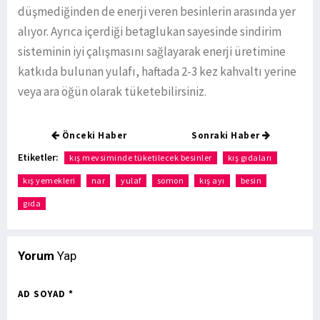
düşmediğinden de enerji veren besinlerin arasında yer
alıyor. Ayrıca içerdiği betaglukan sayesinde sindirim
sisteminin iyi çalışmasını sağlayarak enerji üretimine
katkıda bulunan yulafı, haftada 2-3 kez kahvaltı yerine
veya ara öğün olarak tüketebilirsiniz.
Önceki Haber
Sonraki Haber
Etiketler:
kış mevsiminde tüketilecek besinler
kış gıdaları
kış yemekleri
nar
yulaf
somon
kış ayı
besin
gıda
Yorum
Yap
AD SOYAD *