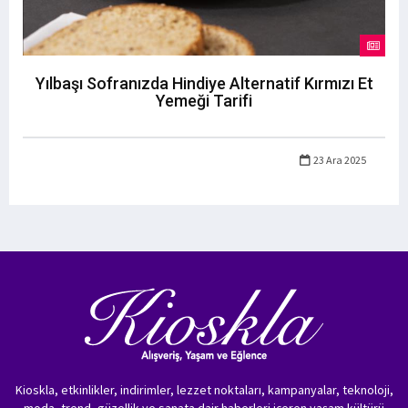
Yılbaşı Sofranızda Hindiye Alternatif Kırmızı Et
Yemeği Tarifi
23 Ara 2025
Kioskla, etkinlikler, indirimler, lezzet noktaları, kampanyalar, teknoloji,
moda, trend, güzellik ve sanata dair haberleri içeren yaşam kültürü