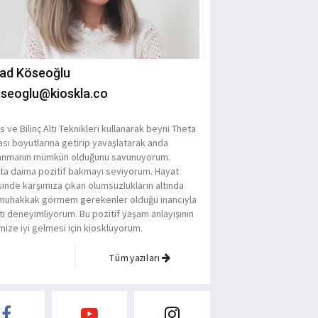
şad Köseoğlu
seoglu@kioskla.co
 ve Bilinç Altı Teknikleri kullanarak beyni Theta
ası boyutlarına getirip yavaşlatarak anda
lanmanın mümkün olduğunu savunuyorum.
ta daima pozitif bakmayı seviyorum. Hayat
sinde karşımıza çıkan olumsuzlukların altında
 muhakkak görmem gerekenler olduğu inancıyla
tı deneyimliyorum. Bu pozitif yaşam anlayışının
mize iyi gelmesi için kioskluyorum.
Tüm yazıları