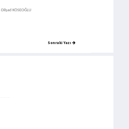
ı
Dilşad KÖSEOĞLU
Sonraki Yazı