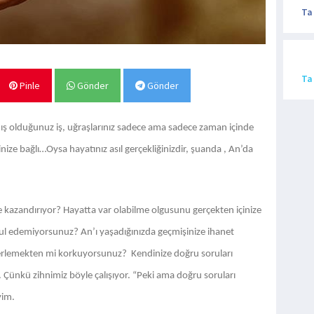
Ta
Ta
Pinle
Gönder
Gönder
şmış olduğunuz iş, uğraşlarınız sadece ama sadece zaman içinde
ize bağlı…Oysa hayatınız asıl gerçekliğinizdir, şuanda , An’da
ne kazandırıyor? Hayatta var olabilme olgusunu gerçekten içinize
kabul edemiyorsunuz? An’ı yaşadığınızda geçmişinize ihanet
lerlemekten mi korkuyorsunuz? Kendinize doğru soruları
 Çünkü zihnimiz böyle çalışıyor. “Peki ama doğru soruları
yim.