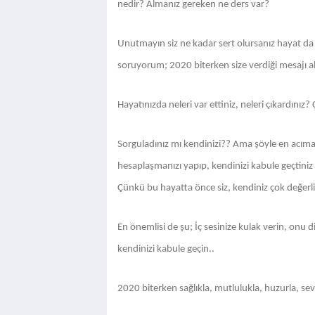
nedir? Almanız gereken ne ders var?
Unutmayın siz ne kadar sert olursanız hayat da si
soruyorum; 2020 biterken size verdiği mesajı al
Hayatınızda neleri var ettiniz, neleri çıkardınız
Sorguladınız mı kendinizi?? Ama şöyle en acımas
hesaplaşmanızı yapıp, kendinizi kabule geçtiniz
Çünkü bu hayatta önce siz, kendiniz çok değerli
En önemlisi de şu;
İç sesinize kulak verin, onu d
kendinizi kabule geçin..
2020 biterken sağlıkla, mutlulukla, huzurla, sevg