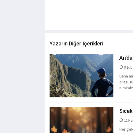
Yazarın Diğer İçerikleri
An'da
9 Şub
Daha an
orası. 
Kimimiz
Sıcak
11 Ha
Her gel