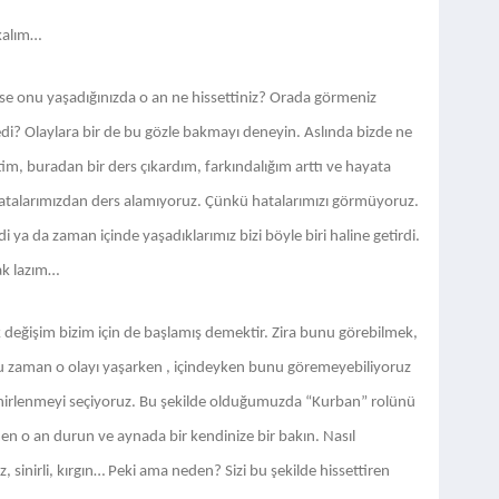
kalım…
yse onu yaşadığınızda o an ne hissettiniz? Orada görmeniz
di? Olaylara bir de bu gözle bakmayı deneyin. Aslında bizde ne
m, buradan bir ders çıkardım, farkındalığım arttı ve hayata
Hatalarımızdan ders alamıyoruz. Çünkü hatalarımızı görmüyoruz.
 ya da zaman içinde yaşadıklarımız bizi böyle biri haline getirdi.
k lazım…
eğişim bizim için de başlamış demektir. Zira bunu görebilmek,
ğu zaman o olayı yaşarken , içindeyken bunu göremeyebiliyoruz
nirlenmeyi seçiyoruz. Bu şekilde olduğumuzda “Kurban” rolünü
en o an durun ve aynada bir kendinize bir bakın. Nasıl
sinirli, kırgın… Peki ama neden? Sizi bu şekilde hissettiren