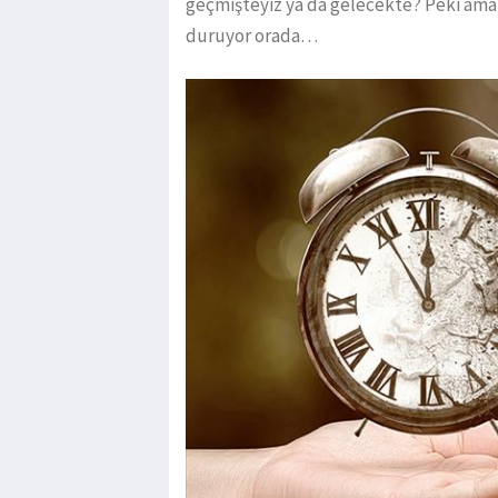
geçmişteyiz ya da gelecekte? Peki ama
duruyor orada…