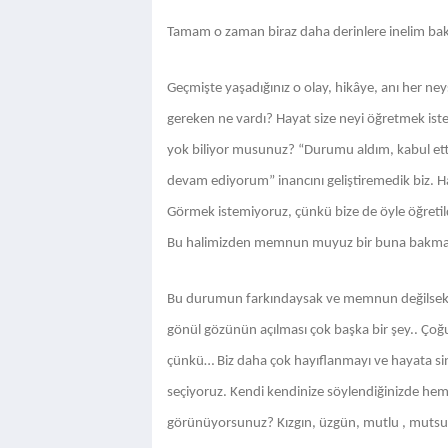
Tamam o zaman biraz daha derinlere inelim ba
Geçmişte yaşadığınız o olay, hikâye, anı her ne
gereken ne vardı? Hayat size neyi öğretmek iste
yok biliyor musunuz? “Durumu aldım, kabul etti
devam ediyorum” inancını geliştiremedik biz. 
Görmek istemiyoruz, çünkü bize de öyle öğretildi
Bu halimizden memnun muyuz bir buna bakma
Bu durumun farkındaysak ve memnun değilsek d
gönül gözünün açılması çok başka bir şey.. Ço
çünkü… Biz daha çok hayıflanmayı ve hayata si
seçiyoruz. Kendi kendinize söylendiğinizde hem
görünüyorsunuz? Kızgın, üzgün, mutlu , mutsuz, 