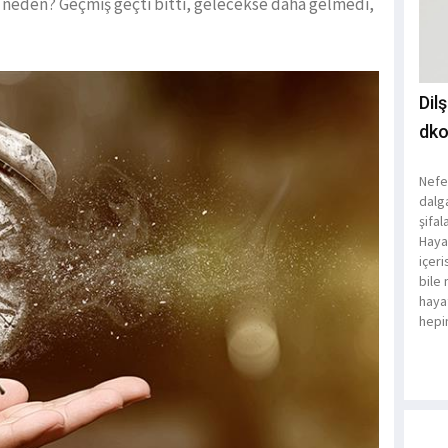
 neden? Geçmiş geçti bitti, gelecekse daha gelmedi,
Dil
dko
Nefes
dalg
şifa
Haya
içeri
bile
haya
hepi