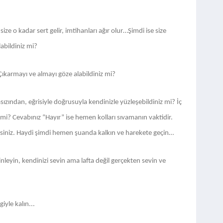
ze o kadar sert gelir, imtihanları ağır olur…
Şimdi ise size
abildiniz mi?
? Çıkarmayı ve almayı göze alabildiniz mi?
ızından, eğrisiyle doğrusuyla kendinizle yüzleşebildiniz mi? İç
 mi? Cevabınız “Hayır” ise hemen kolları sıvamanın vaktidir.
siniz.
Haydi şimdi hemen şuanda kalkın ve harekete geçin…
inleyin, kendinizi sevin ama lafta değil gerçekten sevin ve
iyle kalın...