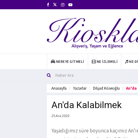
NEREYE GITMELI
NE İZLEMELI
NE D
Anasayfa
Yazarlar
Dilşad Köseoğlu
An'da
An'da Kalabilmek
25 Ara 2020
Yaşadığımız süre boyunca kaçımız An’ın