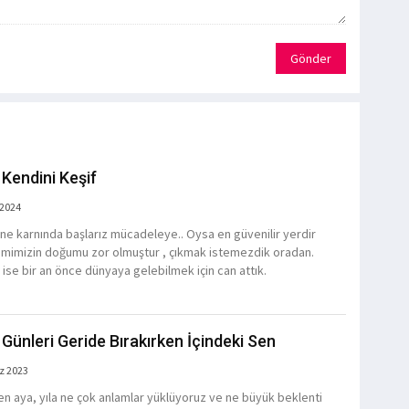
Gönder
 Kendini Keşif
 2024
ne karnında başlarız mücadeleye.. Oysa en güvenilir yerdir
Kimimizin doğumu zor olmuştur , çıkmak istemezdik oradan.
 ise bir an önce dünyaya gelebilmek için can attık.
 Günleri Geride Bırakırken İçindeki Sen
z 2023
en aya, yıla ne çok anlamlar yüklüyoruz ve ne büyük beklenti