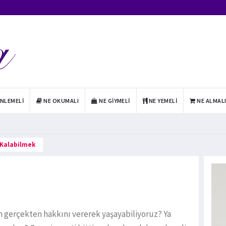
INLEMELI
NE OKUMALI
NE GIYMELI
NE YEMELI
NE ALMAL
 Kalabilmek
 gerçekten hakkını vererek yaşayabiliyoruz? Ya