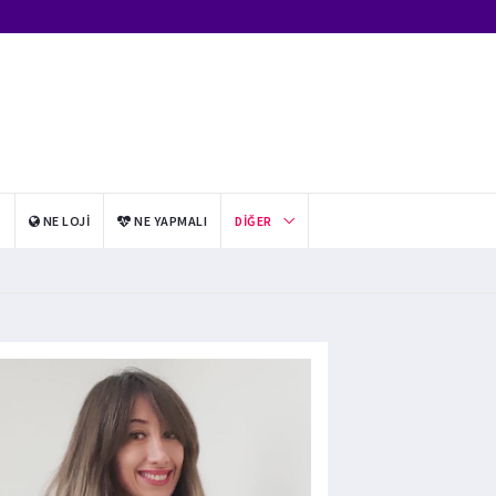
I
NE LOJI
NE YAPMALI
DIĞER