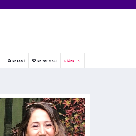
I
NE LOJI
NE YAPMALI
DIĞER