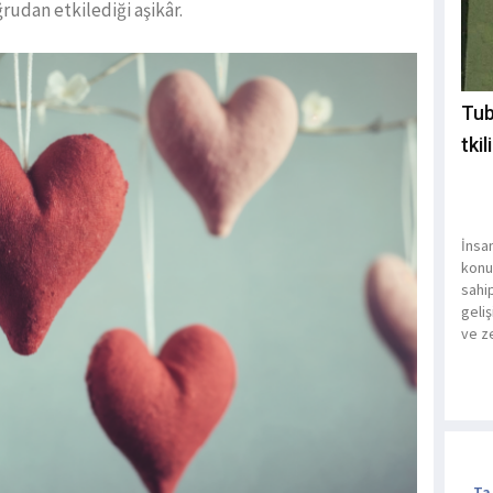
rudan etkilediği aşikâr.
Tub
tki
İnsan
konuş
sahip
geli
ve z
Ta