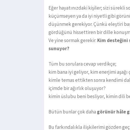
Eğer hayatınızdaki kişiler; sizi sürekli 
küçümseyen ya da iyi niyetli gibi görü
düşünmek gerekiyor. Çünkü eleştiri başk
gördüğünü hissettiren bir dille konuşm
Ve yine sormak gerekir:
Kim desteğini 
sunuyor?
Tüm bu sorulara cevap verdikçe;
kim bana iyi geliyor, kim enerjimi aşağı
kimle temas ettikten sonra kendimi da
içimde bir ağırlık oluşuyor?
kimin üslubu beni besliyor, kimin dili 
Bütün bunlar çok daha
görünür hâle g
Bu farkındalıkla ilişkilerimi gözden ge