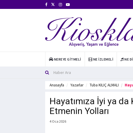
NEREYE GITMELI
NE İZLEMELI
NE D
Anasayfa
Yazarlar
Tuba KILIÇ ALMALI
Haya
Hayatımıza İyi ya da 
Etmenin Yolları
4 Oca 2026