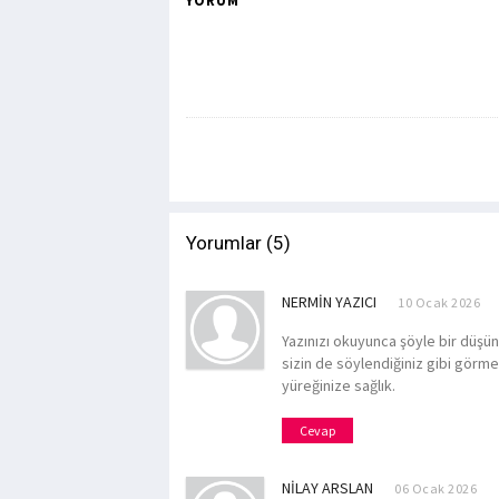
YORUM *
Yorumlar (5)
NERMIN YAZICI
10 Ocak 2026
Yazınızı okuyunca şöyle bir düşün
sizin de söylendiğiniz gibi görm
yüreğinize sağlık.
Cevap
NILAY ARSLAN
06 Ocak 2026