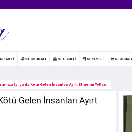
INLEMELI
NE OKUMALI
NE GIYMELI
NE YEMELI
NE ALMAL
tımıza İyi ya da Kötü Gelen İnsanları Ayırt Etmenin Yolları
Kötü Gelen İnsanları Ayırt