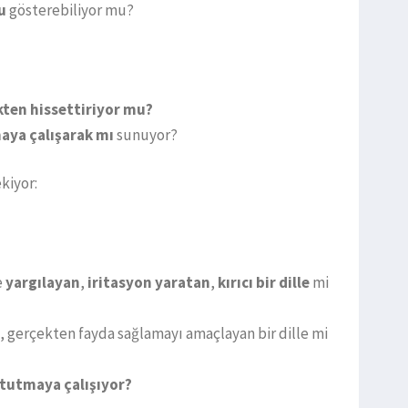
u
gösterebiliyor mu?
kten hissettiriyor mu?
aya çalışarak mı
sunuyor?
kiyor:
e
yargılayan
,
iritasyon yaratan
,
kırıcı bir dille
mi
n, gerçekten fayda sağlamayı amaçlayan bir dille mi
 tutmaya çalışıyor?