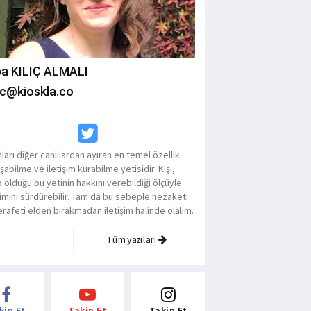
a KILIÇ ALMALI
lic@kioskla.co
ları diğer canlılardan ayıran en temel özellik
abilme ve iletişim kurabilme yetisidir. Kişi,
 olduğu bu yetinin hakkını verebildiği ölçüyle
şimini sürdürebilir. Tam da bu sebeple nezaketi
erafeti elden bırakmadan iletişim halinde olalım.
Tüm yazıları
kip Et
Takip Et
Takip Et