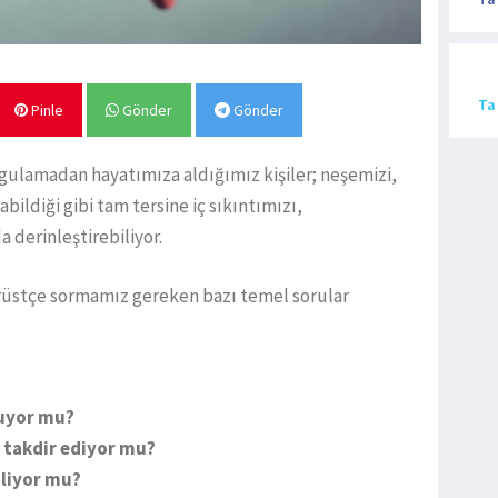
Ta
Pinle
Gönder
Gönder
rgulamadan hayatımıza aldığımız kişiler; neşemizi,
ildiği gibi tam tersine iç sıkıntımızı,
 derinleştirebiliyor.
üstçe sormamız gereken bazı temel sorular
yuyor mu?
a takdir ediyor mu?
iliyor mu?