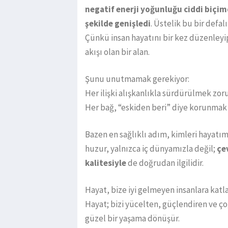
negatif enerji yoğunluğu ciddi biçim
şekilde genişledi
. Üstelik bu bir defa
Çünkü insan hayatını bir kez düzenleyi
akışı olan bir alan.
Şunu unutmamak gerekiyor:
Her ilişki alışkanlıkla sürdürülmek zor
Her bağ, “eskiden beri” diye korunmak 
Bazen en sağlıklı adım, kimleri hayatı
huzur, yalnızca iç dünyamızla değil;
çe
kalitesiyle
de doğrudan ilgilidir.
Hayat, bize iyi gelmeyen insanlara katl
Hayat; bizi yücelten, güçlendiren ve ço
güzel bir yaşama dönüşür.