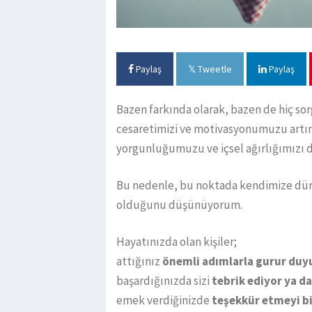
Paylaş
Tweetle
Paylaş
Bazen farkında olarak, bazen de hiç so
cesaretimizi ve motivasyonumuzu artırab
yorgunluğumuzu ve içsel ağırlığımızı da
Bu nedenle, bu noktada kendimize dür
olduğunu düşünüyorum.
Hayatınızda olan kişiler;
attığınız
önemli adımlarla gurur du
başardığınızda sizi
tebrik ediyor ya d
emek verdiğinizde
teşekkür etmeyi b