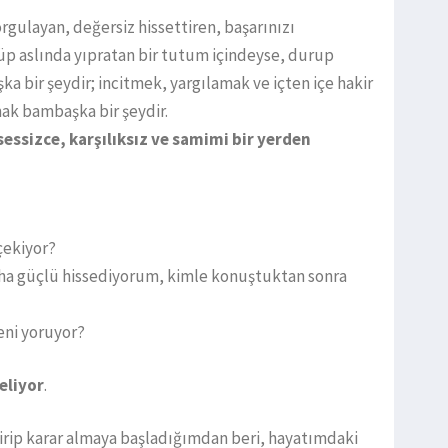
sorgulayan, değersiz hissettiren, başarınızı
nüp aslında yıpratan bir tutum içindeyse, durup
a bir şeydir; incitmek, yargılamak ve içten içe hakir
ak bambaşka bir şeydir.
sessizce, karşılıksız ve samimi bir yerden
 çekiyor?
ha güçlü hissediyorum, kimle konuştuktan sonra
beni yoruyor?
eliyor
.
çirip karar almaya başladığımdan beri, hayatımdaki